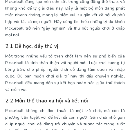
Pickleball đang tạo nên cơn sốt trong cộng đồng thể thao, và
không khó để lý giải điều này! Đây là một bộ môn đang phát
triển nhanh chóng, mang lại niềm vui, sự gắn kết xã hội và phù
hợp với tất cả mọi người. Hãy cùng tìm hiểu những lý do khiến
Pickleball trở nên "gây nghiện" và thu hút người chơi ở khắp
mọi nơi.
2.1 Dễ học, đầy thú vị
Một trong những yếu tố then chốt làm nên sự phổ biến của
Pickleball là tính thân thiện với người mới. Luật chơi tương tự
bóng bàn, cho phép người chơi dễ dàng làm quen và nhập
cuộc. Dù bạn muốn chơi giải trí hay thi đấu chuyên nghiệp,
Pickleball đều mang đến sự kết hợp hoàn hảo giữa thử thách
và niềm vui.
2.2 Môn thể thao xã hội và kết nối
Pickleball không chỉ đơn thuần là một trò chơi, mà còn là
phương tiện tuyệt vời để kết nối con người! Sân chơi nhỏ gọn
giúp người chơi dễ dàng trò chuyện và tương tác trong suốt