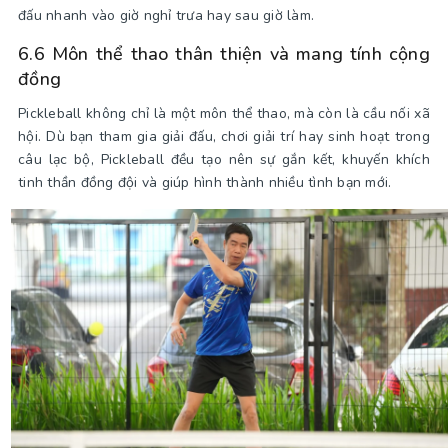
đấu nhanh vào giờ nghỉ trưa hay sau giờ làm.
6.6 Môn thể thao thân thiện và mang tính cộng
đồng
Pickleball không chỉ là một môn thể thao, mà còn là cầu nối xã
hội. Dù bạn tham gia giải đấu, chơi giải trí hay sinh hoạt trong
câu lạc bộ, Pickleball đều tạo nên sự gắn kết, khuyến khích
tinh thần đồng đội và giúp hình thành nhiều tình bạn mới.