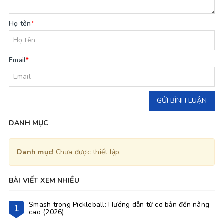
Họ tên
*
Email
*
GỬI BÌNH LUẬN
DANH MỤC
Danh mục!
Chưa được thiết lập.
BÀI VIẾT XEM NHIỀU
Smash trong Pickleball: Hướng dẫn từ cơ bản đến nâng
1
cao (2026)