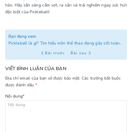
hảo. Hãy sẵn sàng cầm vợt, ra sân và trải nghiệm ngay sức hút
đặc biệt của Pickleball!
Bạn đang xem:
Pickleball là gì? Tìm hiểu môn thể thao đang gây sốt toàn cầu
Bài trước
Bài sau
VIẾT BÌNH LUẬN CỦA BẠN
Địa chỉ email của bạn sẽ được bảo mật. Các trường bắt buộc
được đánh dấu
*
Nội dung
*