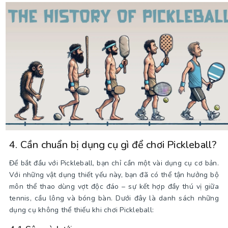
4. Cần chuẩn bị dụng cụ gì để chơi Pickleball?
Để bắt đầu với Pickleball, bạn chỉ cần một vài dụng cụ cơ bản.
Với những vật dụng thiết yếu này, bạn đã có thể tận hưởng bộ
môn thể thao dùng vợt độc đáo – sự kết hợp đầy thú vị giữa
tennis, cầu lông và bóng bàn. Dưới đây là danh sách những
dụng cụ không thể thiếu khi chơi Pickleball: