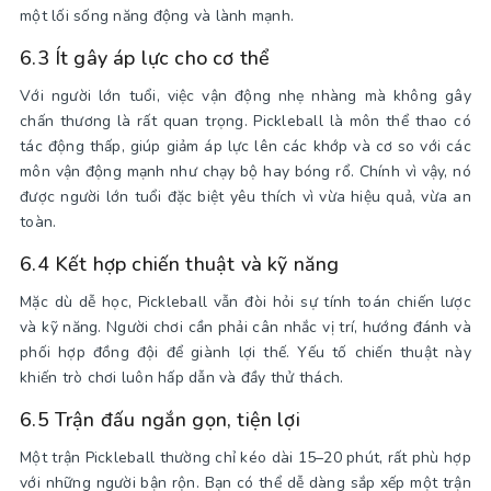
một lối sống năng động và lành mạnh.
6.3 Ít gây áp lực cho cơ thể
Với người lớn tuổi, việc vận động nhẹ nhàng mà không gây
chấn thương là rất quan trọng. Pickleball là môn thể thao có
tác động thấp, giúp giảm áp lực lên các khớp và cơ so với các
môn vận động mạnh như chạy bộ hay bóng rổ. Chính vì vậy, nó
được người lớn tuổi đặc biệt yêu thích vì vừa hiệu quả, vừa an
toàn.
6.4 Kết hợp chiến thuật và kỹ năng
Mặc dù dễ học, Pickleball vẫn đòi hỏi sự tính toán chiến lược
và kỹ năng. Người chơi cần phải cân nhắc vị trí, hướng đánh và
phối hợp đồng đội để giành lợi thế. Yếu tố chiến thuật này
khiến trò chơi luôn hấp dẫn và đầy thử thách.
6.5 Trận đấu ngắn gọn, tiện lợi
Một trận Pickleball thường chỉ kéo dài 15–20 phút, rất phù hợp
với những người bận rộn. Bạn có thể dễ dàng sắp xếp một trận