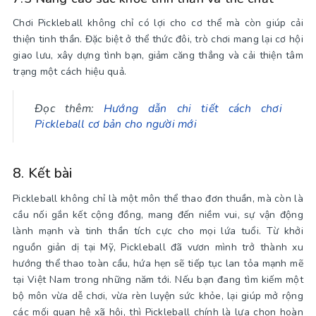
Chơi Pickleball không chỉ có lợi cho cơ thể mà còn giúp cải
thiện tinh thần. Đặc biệt ở thể thức đôi, trò chơi mang lại cơ hội
giao lưu, xây dựng tình bạn, giảm căng thẳng và cải thiện tâm
trạng một cách hiệu quả.
Đọc thêm:
Hướng dẫn chi tiết cách chơi
Pickleball cơ bản cho người mới
8. Kết bài
Pickleball không chỉ là một môn thể thao đơn thuần, mà còn là
cầu nối gắn kết cộng đồng, mang đến niềm vui, sự vận động
lành mạnh và tinh thần tích cực cho mọi lứa tuổi. Từ khởi
nguồn giản dị tại Mỹ, Pickleball đã vươn mình trở thành xu
hướng thể thao toàn cầu, hứa hẹn sẽ tiếp tục lan tỏa mạnh mẽ
tại Việt Nam trong những năm tới. Nếu bạn đang tìm kiếm một
bộ môn vừa dễ chơi, vừa rèn luyện sức khỏe, lại giúp mở rộng
các mối quan hệ xã hội, thì Pickleball chính là lựa chọn hoàn