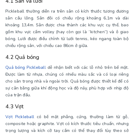
4.1 Sân và lưới
Pickleball thường diễn ra trên sân có kích thước tương đương
sân cầu lông. Sân đôi có chiều rộng khoảng 6,1m và dài
khoảng 13,4m. Sân được chia thành các khu vực cụ thể, bao
gồm khu vực cấm volley (hay còn gọi là “kitchen”) và ô giao
bóng. Lưới được điều chỉnh từ lưới tennis, kéo ngang toàn bộ
chiều rộng sân, với chiều cao 86cm ở giữa.
4.2 Quả bóng
Quả bóng Pickleball
dễ nhận biết với các lỗ nhỏ trên bề mặt.
Được làm từ nhựa, chúng có nhiều màu sắc và có loại riêng
cho sân trong nhà và ngoài trời. Quả bóng được thiết kế để có
sự cân bằng giữa khí động học và độ nảy, phù hợp với nhịp độ
của trận đấu.
4.3 Vợt
Vợt Pickleball
có bề mặt phẳng, cứng, thường làm từ gỗ,
composite hoặc graphite. Vợt có kích thước tiêu chuẩn, nhưng
trọng lượng và kích cỡ tay cầm có thể thay đổi tùy theo sở