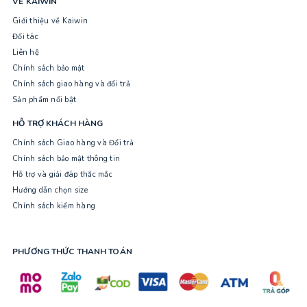
VỀ KAIWIN
Giới thiệu về Kaiwin
Đối tác
Liên hệ
Chính sách bảo mật
Chính sách giao hàng và đổi trả
Sản phẩm nổi bật
HỖ TRỢ KHÁCH HÀNG
Chính sách Giao hàng và Đổi trả
Chính sách bảo mật thông tin
Hỗ trợ và giải đáp thắc mắc
Hướng dẫn chọn size
Chính sách kiểm hàng
PHƯƠNG THỨC THANH TOÁN