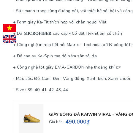
- Sức mạnh trong từng đường nét, với thiết kế nổi bật và công
+ Form giày Ka-Fit thích hợp với chân người Việt
+ Da 𝐌𝐈𝐂𝐑𝐎𝐅𝐈𝐁𝐄𝐑 cao cấp ▪ Cổ dệt Flyknit ôm cổ chân
+ Công nghệ in hoạ tiết nổi Matrix - Technical xử lý bóng tốt 
+ Đế cao su Ka-Spin tạo độ bám sân tối đa
+ Công nghệ lót giày E.V.A-CARBON nhẹ thoáng khí 👉
- Màu sắc: Đỏ, Cam, Đen, Vàng đồng, Xanh bích, Xanh chuối
- Size : 39, 40, 41, 42, 43, 44
GIÀY BÓNG ĐÁ KAIWIN VIRAL - VÀNG 
490.000₫
Giá bán: