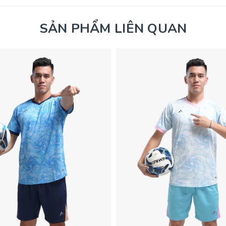
SẢN PHẨM LIÊN QUAN