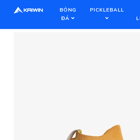
BÓNG
PICKLEBALL
ĐÁ