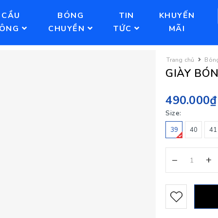
CẦU
BÓNG
TIN
KHUYẾN
LÔNG
CHUYỀN
TỨC
MÃI
Trang chủ
Bón
GIÀY BÓN
490.000₫
Size:
39
40
41
–
+