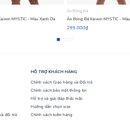
Áo Bóng Đá
Kaiwin MYSTIC - Màu Xanh Da
Áo Bóng Đá Kaiwin MYSTIC - Màu
299.000₫
HỖ TRỢ KHÁCH HÀNG
Chính sách Giao hàng và Đổi trả
Chính sách bảo mật thông tin
Hỗ trợ và giải đáp thắc mắc
Hướng dẫn chọn size
à đổi trả
Chính sách kiểm hàng