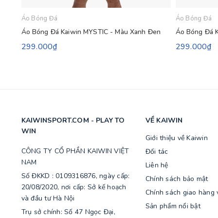
Áo Bóng Đá
Áo Bóng Đá
Áo Bóng Đá Kaiwin MYSTIC - Màu Xanh Đen
Áo Bóng Đá 
299.000₫
299.000₫
KAIWINSPORT.COM - PLAY TO
VỀ KAIWIN
WIN
Giới thiệu về Kaiwin
CÔNG TY CỔ PHẦN KAIWIN VIỆT
Đối tác
NAM
Liên hệ
Số ĐKKD : 0109316876, ngày cấp:
Chính sách bảo mật
20/08/2020, nơi cấp: Sở kế hoạch
Chính sách giao hàng v
và đầu tư Hà Nội
Sản phẩm nổi bật
Trụ sở chính: Số 47 Ngọc Đại,