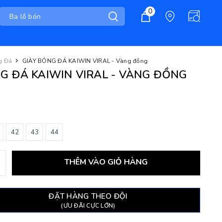
0
g Đá
GIÀY BÓNG ĐÁ KAIWIN VIRAL - Vàng đồng
G ĐÁ KAIWIN VIRAL - VÀNG ĐỒNG
42
43
44
THÊM VÀO GIỎ HÀNG
ĐẶT HÀNG THEO ĐỘI
(ƯU ĐÃI CỰC LỚN)