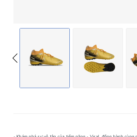
- Khám phá sự vô tận của tiềm năng - Viral, đồng hành cùng