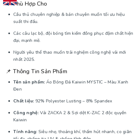
💡 Phù Hợp Cho
Cầu thủ chuyên nghiệp & bán chuyên muốn tối ưu hiệu
suất thi đấu.
Các câu lạc bộ, đội bóng tìm kiếm đồng phục đậm chất hiện
đại, mạnh mẽ.
Người yêu thể thao muốn trải nghiệm công nghệ vải mới
nhất 2025.
📌 Thông Tin Sản Phẩm
Tên sản phẩm:
Áo Bóng Đá Kaiwin MYSTIC – Màu Xanh
Đen
Chất liệu:
92% Polyester Lusting – 8% Spandex
Công nghệ:
Vải ZACKA 2 & Sợi dệt K-ZAC 2 độc quyền
Kaiwin
Tính năng:
Siêu nhẹ, thoáng khí, thấm hút nhanh, co giãn
tối đa, chống tia UV & chống tĩnh điện