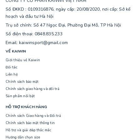
CÔNG TY CỔ PHẦN KAIWIN VIỆT NAM
Số ĐKKD : 0109316876, ngày cấp: 20/08/2020, nơi cấp: Sở kế
hoạch và đầu tư Hà Nội
Trụ sở chính: Số 47 Ngọc Đại, Phường Đại Mỗ, TP Hà Nội
Số điện thoại: 0848.835.233
Email: kaiwinsport@gmail.com
VỀ KAIWIN
Giới thiệu về Kaiwin
Đối tác
Liên hệ
Chính sách bảo mật
Chính sách giao hàng và đổi trả
Sản phẩm nổi bật
HỖ TRỢ KHÁCH HÀNG
Chính sách Giao hàng và Đổi trả
Chính sách bảo mật thông tin
Hỗ trợ và giải đáp thắc mắc
Hướng dẫn chọn size