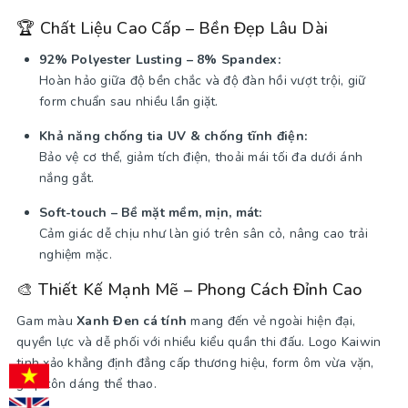
🏆 Chất Liệu Cao Cấp – Bền Đẹp Lâu Dài
92% Polyester Lusting – 8% Spandex:
Hoàn hảo giữa độ bền chắc và độ đàn hồi vượt trội, giữ
form chuẩn sau nhiều lần giặt.
Khả năng chống tia UV & chống tĩnh điện:
Bảo vệ cơ thể, giảm tích điện, thoải mái tối đa dưới ánh
nắng gắt.
Soft-touch – Bề mặt mềm, mịn, mát:
Cảm giác dễ chịu như làn gió trên sân cỏ, nâng cao trải
nghiệm mặc.
🎨 Thiết Kế Mạnh Mẽ – Phong Cách Đỉnh Cao
Gam màu
Xanh Đen cá tính
mang đến vẻ ngoài hiện đại,
quyền lực và dễ phối với nhiều kiểu quần thi đấu. Logo Kaiwin
tinh xảo khẳng định đẳng cấp thương hiệu, form ôm vừa vặn,
giúp tôn dáng thể thao.