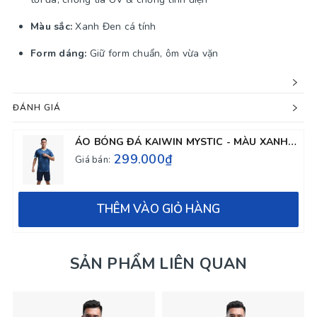
Màu sắc:
Xanh Đen cá tính
Form dáng:
Giữ form chuẩn, ôm vừa vặn
ĐÁNH GIÁ
ÁO BÓNG ĐÁ KAIWIN MYSTIC - MÀU XANH ĐEN
299.000₫
Giá bán:
THÊM VÀO GIỎ HÀNG
SẢN PHẨM LIÊN QUAN