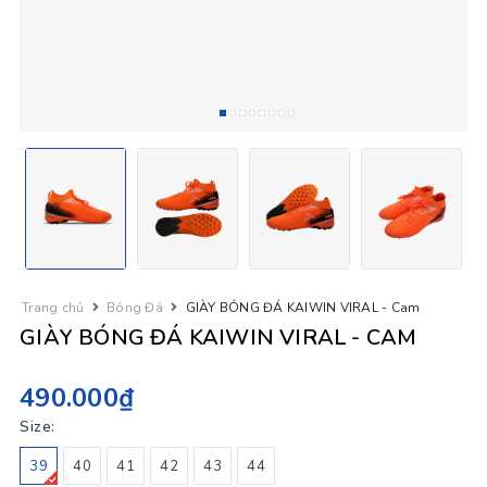
Trang chủ
Bóng Đá
GIÀY BÓNG ĐÁ KAIWIN VIRAL - Cam
GIÀY BÓNG ĐÁ KAIWIN VIRAL - CAM
490.000₫
Size:
39
40
41
42
43
44