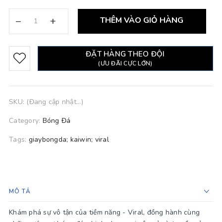
–
+
THÊM VÀO GIỎ HÀNG
ĐẶT HÀNG THEO ĐỘI
(ƯU ĐÃI CỰC LỚN)
SKU:
(Đang cập nhật...)
Category:
Bóng Đá
Tags:
giaybongda;
kaiwin;
viral
MÔ TẢ
Khám phá sự vô tận của tiềm năng - Viral, đồng hành cùng