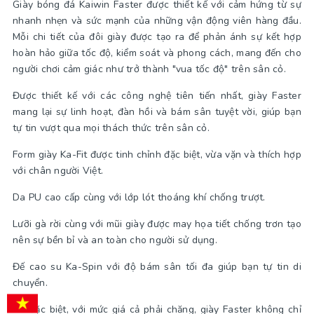
Giày bóng đá Kaiwin Faster được thiết kế với cảm hứng từ sự
nhanh nhẹn và sức mạnh của những vận động viên hàng đầu.
Mỗi chi tiết của đôi giày được tạo ra để phản ánh sự kết hợp
hoàn hảo giữa tốc độ, kiểm soát và phong cách, mang đến cho
người chơi cảm giác như trở thành "vua tốc độ" trên sân cỏ.
Được thiết kế với các công nghệ tiên tiến nhất, giày Faster
mang lại sự linh hoạt, đàn hồi và bám sân tuyệt vời, giúp bạn
tự tin vượt qua mọi thách thức trên sân cỏ.
Form giày Ka-Fit được tinh chỉnh đặc biệt, vừa vặn và thích hợp
với chân người Việt.
Da PU cao cấp cùng với lớp lót thoáng khí chống trượt.
Lưỡi gà rời cùng với mũi giày được may họa tiết chống trơn tạo
nên sự bền bỉ và an toàn cho người sử dụng.
Đế cao su Ka-Spin với độ bám sân tối đa giúp bạn tự tin di
chuyển.
Và đặc biệt, với mức giá cả phải chăng, giày Faster không chỉ