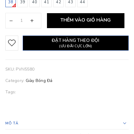
38
39
40
41
42
43
44
–
+
THÊM VÀO GIỎ HÀNG
ĐẶT HÀNG THEO ĐỘI
(ƯU ĐÃI CỰC LỚN)
SKU:
PVN5580
Category:
Giày Bóng Đá
Tags:
MÔ TẢ