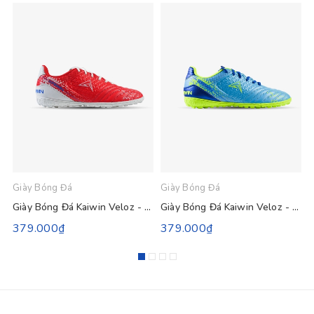
Giày Bóng Đá
Giày Bóng Đá
G
Giày Bóng Đá Kaiwin Veloz - Màu Đỏ
Giày Bóng Đá Kaiwin Veloz - Màu Xanh Ngọc
379.000₫
379.000₫