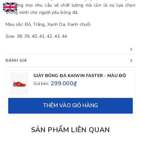
đáp ứng mọi nhu cầu về chất lượng mà còn là sự lựa chọn
thông minh cho người yêu bóng đá.
Màu sắc: Đỏ, Trắng, Xanh Da, Xanh chuối
Size: 38, 39, 40, 41, 42, 43, 44
ĐÁNH GIÁ
GIÀY BÓNG ĐÁ KAIWIN FASTER - MÀU ĐỎ
299.000₫
Giá bán:
THÊM VÀO GIỎ HÀNG
SẢN PHẨM LIÊN QUAN