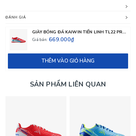
ĐÁNH GIÁ
GIÀY BÓNG ĐÁ KAIWIN TIẾN LINH TL22 PRO - MÀU ĐỎ
669.000₫
Giá bán:
THÊM VÀO GIỎ HÀNG
SẢN PHẨM LIÊN QUAN