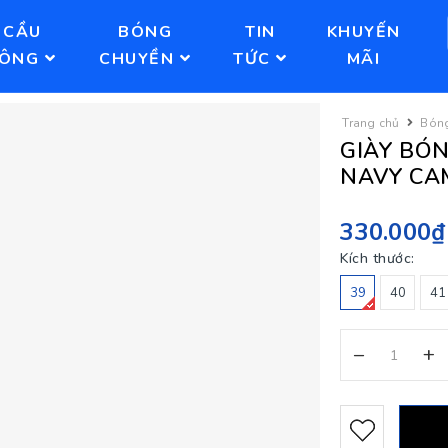
CẦU
BÓNG
TIN
KHUYẾN
LÔNG
CHUYỀN
TỨC
MÃI
Trang chủ
Bón
GIÀY BÓN
NAVY CA
330.000₫
Kích thước:
39
40
41
–
+