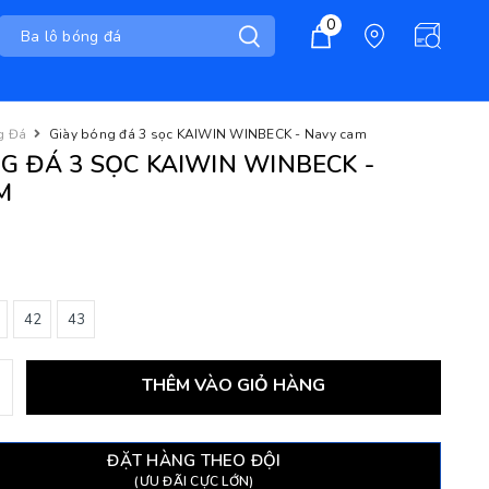
0
g Đá
Giày bóng đá 3 sọc KAIWIN WINBECK - Navy cam
G ĐÁ 3 SỌC KAIWIN WINBECK -
M
42
43
THÊM VÀO GIỎ HÀNG
ĐẶT HÀNG THEO ĐỘI
(ƯU ĐÃI CỰC LỚN)