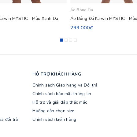
Áo Bóng Đá
Kaiwin MYSTIC - Màu Xanh Da
Áo Bóng Đá Kaiwin MYSTIC - Màu
299.000₫
HỖ TRỢ KHÁCH HÀNG
Chính sách Giao hàng và Đổi trả
Chính sách bảo mật thông tin
Hỗ trợ và giải đáp thắc mắc
Hướng dẫn chọn size
à đổi trả
Chính sách kiểm hàng