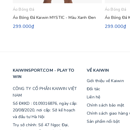
Áo Bóng Đá
Áo Bóng Đá
Áo Bóng Đá Kaiwin MYSTIC - Màu Xanh Đen
Áo Bóng Đá 
299.000₫
299.000₫
KAIWINSPORT.COM - PLAY TO
VỀ KAIWIN
WIN
Giới thiệu về Kaiwin
CÔNG TY CỔ PHẦN KAIWIN VIỆT
Đối tác
NAM
Liên hệ
Số ĐKKD : 0109316876, ngày cấp:
Chính sách bảo mật
20/08/2020, nơi cấp: Sở kế hoạch
Chính sách giao hàng v
và đầu tư Hà Nội
Sản phẩm nổi bật
Trụ sở chính: Số 47 Ngọc Đại,