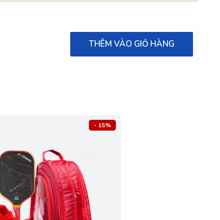
THÊM VÀO GIỎ HÀNG
- 15%