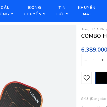
CẦU
BÓNG
TIN
KHUYẾN
LÔNG
CHUYỀN
TỨC
MÃI
Trang chủ
Khuy
COMBO H
6.389.00
–
+
SKU:
(Đang cập n