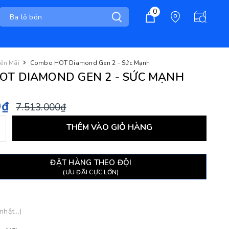
0
ến Mãi
Combo HOT Diamond Gen 2 - Sức Mạnh
OT DIAMOND GEN 2 - SỨC MẠNH
0₫
7.513.000₫
THÊM VÀO GIỎ HÀNG
ĐẶT HÀNG THEO ĐỘI
(ƯU ĐÃI CỰC LỚN)
hật...)