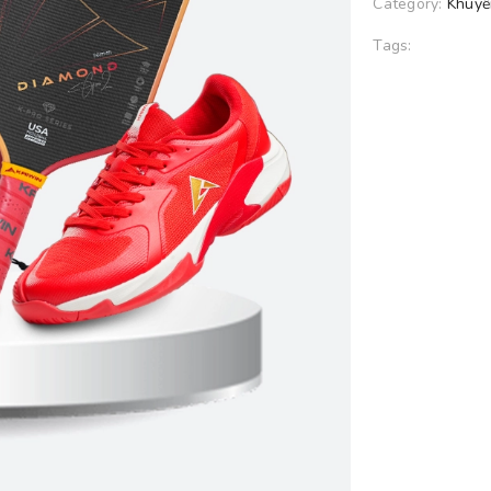
Category:
Khuyế
Tags: