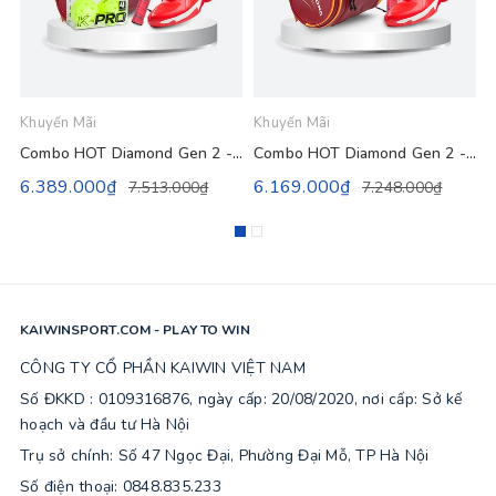
Khuyến Mãi
Khuyến Mãi
K
Combo HOT Diamond Gen 2 - Sức Mạnh
Combo HOT Diamond Gen 2 - Trợ Lực
6.389.000₫
6.169.000₫
7.513.000₫
7.248.000₫
KAIWINSPORT.COM - PLAY TO WIN
CÔNG TY CỔ PHẦN KAIWIN VIỆT NAM
Số ĐKKD : 0109316876, ngày cấp: 20/08/2020, nơi cấp: Sở kế
hoạch và đầu tư Hà Nội
Trụ sở chính: Số 47 Ngọc Đại, Phường Đại Mỗ, TP Hà Nội
Số điện thoại: 0848.835.233