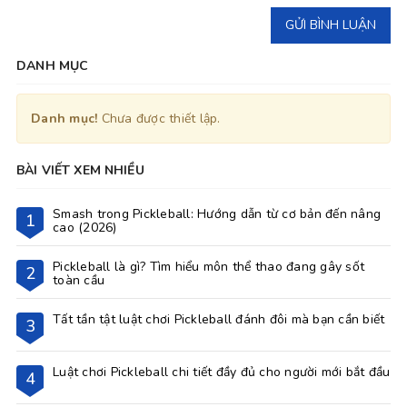
GỬI BÌNH LUẬN
DANH MỤC
Danh mục!
Chưa được thiết lập.
BÀI VIẾT XEM NHIỀU
Smash trong Pickleball: Hướng dẫn từ cơ bản đến nâng
1
cao (2026)
Pickleball là gì? Tìm hiểu môn thể thao đang gây sốt
2
toàn cầu
Tất tần tật luật chơi Pickleball đánh đôi mà bạn cần biết
3
Luật chơi Pickleball chi tiết đầy đủ cho người mới bắt đầu
4