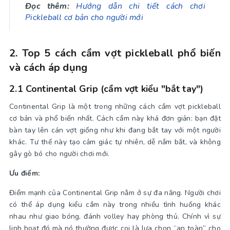
Đọc thêm:
Hướng dẫn chi tiết cách chơi
Pickleball cơ bản cho người mới
2. Top 5 cách cầm vợt pickleball phổ biến
và cách áp dụng
2.1 Continental Grip (cầm vợt kiểu "bắt tay")
Continental Grip là một trong những cách cầm vợt pickleball
cơ bản và phổ biến nhất. Cách cầm này khá đơn giản: bạn đặt
bàn tay lên cán vợt giống như khi đang bắt tay với một người
khác. Tư thế này tạo cảm giác tự nhiên, dễ nắm bắt, và không
gây gò bó cho người chơi mới.
Ưu điểm:
Điểm mạnh của Continental Grip nằm ở sự đa năng. Người chơi
có thể áp dụng kiểu cầm này trong nhiều tình huống khác
nhau như giao bóng, đánh volley hay phòng thủ. Chính vì sự
linh hoạt đó mà nó thường được coi là lựa chọn “an toàn” cho