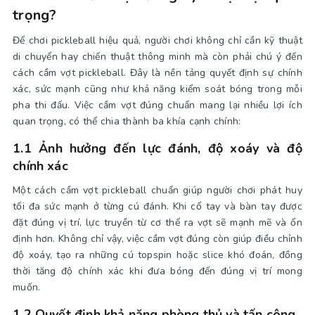
trọng?
Để chơi pickleball hiệu quả, người chơi không chỉ cần kỹ thuật
di chuyển hay chiến thuật thông minh mà còn phải chú ý đến
cách cầm vợt pickleball. Đây là nền tảng quyết định sự chính
xác, sức mạnh cũng như khả năng kiểm soát bóng trong mỗi
pha thi đấu. Việc cầm vợt đúng chuẩn mang lại nhiều lợi ích
quan trọng, có thể chia thành ba khía cạnh chính:
1.1 Ảnh hưởng đến lực đánh, độ xoáy và độ
chính xác
Một cách cầm vợt pickleball chuẩn giúp người chơi phát huy
tối đa sức mạnh ở từng cú đánh. Khi cổ tay và bàn tay được
đặt đúng vị trí, lực truyền từ cơ thể ra vợt sẽ mạnh mẽ và ổn
định hơn. Không chỉ vậy, việc cầm vợt đúng còn giúp điều chỉnh
độ xoáy, tạo ra những cú topspin hoặc slice khó đoán, đồng
thời tăng độ chính xác khi đưa bóng đến đúng vị trí mong
muốn.
1.2 Quyết định khả năng phòng thủ và tấn công