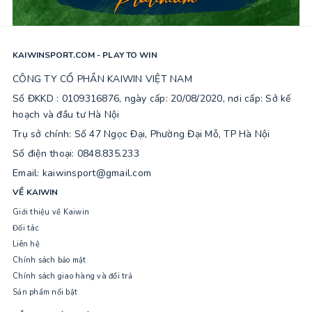
KAIWINSPORT.COM - PLAY TO WIN
CÔNG TY CỔ PHẦN KAIWIN VIỆT NAM
Số ĐKKD : 0109316876, ngày cấp: 20/08/2020, nơi cấp: Sở kế
hoạch và đầu tư Hà Nội
Trụ sở chính: Số 47 Ngọc Đại, Phường Đại Mỗ, TP Hà Nội
Số điện thoại: 0848.835.233
Email: kaiwinsport@gmail.com
VỀ KAIWIN
Giới thiệu về Kaiwin
Đối tác
Liên hệ
Chính sách bảo mật
Chính sách giao hàng và đổi trả
Sản phẩm nổi bật