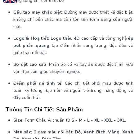
tế trong từng chi tiết thiết kế:
Cấu tạo may khác biệt
: Đường may được thiết kế đặc biệt,
không chỉ bền chắc mà còn tôn lên form dáng của người
mặc.
Logo & Hoạ tiết
:
Logo thêu 4D cao cấp
và công nghệ
ép
pet phản quang
tạo điểm nhấn sang trọng, độc đáo và
giúp bạn nổi bật.
Bo dệt cao cấp
: Phần bo cổ và tay áo được dệt tỉ mỉ, vừa
vặn, tạo cảm giác chuyên nghiệp.
Điểm phối né tinh tế
: Các chi tiết phối màu được tính
toán kỹ lưỡng, tạo nên vẻ ngoài trẻ trung, năng động và
đầy cuốn hút.
Thông Tin Chi Tiết Sản Phẩm
Size
: Form Châu Á chuẩn từ
S - M - L - XL - XXL - 3XL
.
Màu sắc
: 6 gam màu nổi bật:
Đỏ, Xanh Bích, Vàng, Xanh