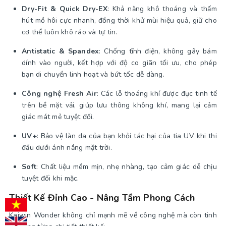
Dry-Fit & Quick Dry-EX
: Khả năng khô thoáng và thấm
hút mồ hôi cực nhanh, đồng thời khử mùi hiệu quả, giữ cho
cơ thể luôn khô ráo và tự tin.
Antistatic & Spandex
: Chống tĩnh điện, không gây bám
dính vào người, kết hợp với độ co giãn tối ưu, cho phép
bạn di chuyển linh hoạt và bứt tốc dễ dàng.
Công nghệ Fresh Air
: Các lỗ thoáng khí được đục tinh tế
trên bề mặt vải, giúp lưu thông không khí, mang lại cảm
giác mát mẻ tuyệt đối.
UV+
: Bảo vệ làn da của bạn khỏi tác hại của tia UV khi thi
đấu dưới ánh nắng mặt trời.
Soft
: Chất liệu mềm mịn, nhẹ nhàng, tạo cảm giác dễ chịu
tuyệt đối khi mặc.
Thiết Kế Đỉnh Cao - Nâng Tầm Phong Cách
Kaiwin Wonder không chỉ mạnh mẽ về công nghệ mà còn tinh