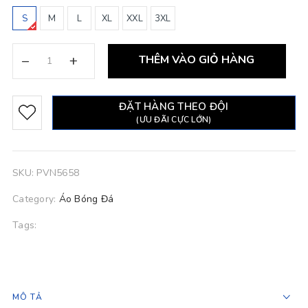
S
M
L
XL
XXL
3XL
–
+
THÊM VÀO GIỎ HÀNG
ĐẶT HÀNG THEO ĐỘI
(ƯU ĐÃI CỰC LỚN)
SKU:
PVN5658
Category:
Áo Bóng Đá
Tags:
MÔ TẢ