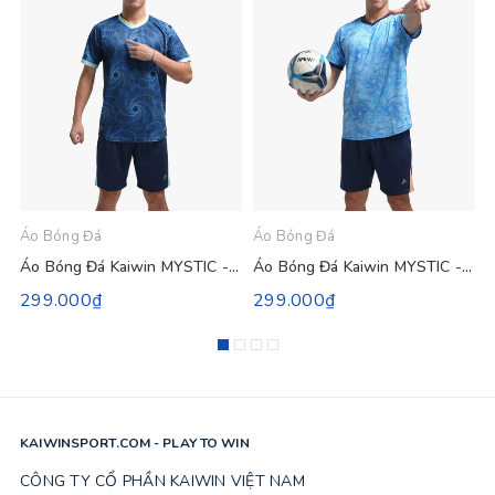
Áo Bóng Đá
Áo Bóng Đá
Á
Áo Bóng Đá Kaiwin MYSTIC - Màu Xanh Đen
Áo Bóng Đá Kaiwin MYSTIC - Màu Xanh Da
299.000₫
299.000₫
KAIWINSPORT.COM - PLAY TO WIN
CÔNG TY CỔ PHẦN KAIWIN VIỆT NAM