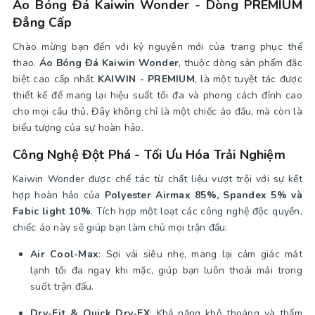
Áo Bóng Đá Kaiwin Wonder - Dòng PREMIUM
Đẳng Cấp
Chào mừng bạn đến với kỷ nguyên mới của trang phục thể
thao.
Áo Bóng Đá Kaiwin Wonder
, thuộc dòng sản phẩm đặc
biệt cao cấp nhất
KAIWIN - PREMIUM
, là một tuyệt tác được
thiết kế để mang lại hiệu suất tối đa và phong cách đỉnh cao
cho mọi cầu thủ. Đây không chỉ là một chiếc áo đấu, mà còn là
biểu tượng của sự hoàn hảo.
Công Nghệ Đột Phá - Tối Ưu Hóa Trải Nghiệm
Kaiwin Wonder được chế tác từ chất liệu vượt trội với sự kết
hợp hoàn hảo của
Polyester Airmax 85%, Spandex 5% và
Fabic light 10%
. Tích hợp một loạt các công nghệ độc quyền,
chiếc áo này sẽ giúp bạn làm chủ mọi trận đấu:
Air Cool-Max
: Sợi vải siêu nhẹ, mang lại cảm giác mát
lạnh tối đa ngay khi mặc, giúp bạn luôn thoải mái trong
suốt trận đấu.
Dry-Fit & Quick Dry-EX
: Khả năng khô thoáng và thấm