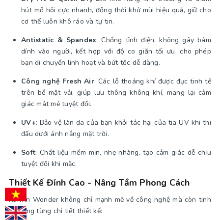
hút mồ hôi cực nhanh, đồng thời khử mùi hiệu quả, giữ cho
cơ thể luôn khô ráo và tự tin.
Antistatic & Spandex
: Chống tĩnh điện, không gây bám
dính vào người, kết hợp với độ co giãn tối ưu, cho phép
bạn di chuyển linh hoạt và bứt tốc dễ dàng.
Công nghệ Fresh Air
: Các lỗ thoáng khí được đục tinh tế
trên bề mặt vải, giúp lưu thông không khí, mang lại cảm
giác mát mẻ tuyệt đối.
UV+
: Bảo vệ làn da của bạn khỏi tác hại của tia UV khi thi
đấu dưới ánh nắng mặt trời.
Soft
: Chất liệu mềm mịn, nhẹ nhàng, tạo cảm giác dễ chịu
tuyệt đối khi mặc.
Thiết Kế Đỉnh Cao - Nâng Tầm Phong Cách
Kaiwin Wonder không chỉ mạnh mẽ về công nghệ mà còn tinh
tế trong từng chi tiết thiết kế: