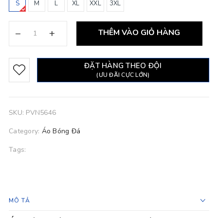
S
M
L
XL
XXL
3XL
–
+
THÊM VÀO GIỎ HÀNG
ĐẶT HÀNG THEO ĐỘI
(ƯU ĐÃI CỰC LỚN)
SKU:
PVN5646
Category:
Áo Bóng Đá
Tags:
MÔ TẢ