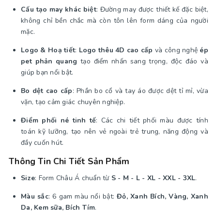
Cấu tạo may khác biệt
: Đường may được thiết kế đặc biệt,
không chỉ bền chắc mà còn tôn lên form dáng của người
mặc.
Logo & Hoạ tiết
:
Logo thêu 4D cao cấp
và công nghệ
ép
pet phản quang
tạo điểm nhấn sang trọng, độc đáo và
giúp bạn nổi bật.
Bo dệt cao cấp
: Phần bo cổ và tay áo được dệt tỉ mỉ, vừa
vặn, tạo cảm giác chuyên nghiệp.
Điểm phối né tinh tế
: Các chi tiết phối màu được tính
toán kỹ lưỡng, tạo nên vẻ ngoài trẻ trung, năng động và
đầy cuốn hút.
Thông Tin Chi Tiết Sản Phẩm
Size
: Form Châu Á chuẩn từ
S - M - L - XL - XXL - 3XL
.
Màu sắc
: 6 gam màu nổi bật:
Đỏ, Xanh Bích, Vàng, Xanh
Da, Kem sữa, Bích Tím
.