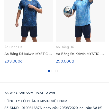
Áo Bóng Đá
Áo Bóng Đá
Á
Áo Bóng Đá Kaiwin MYSTIC - Màu Xanh Đen
Áo Bóng Đá Kaiwin MYSTIC - Màu Xanh Da
299.000₫
299.000₫
KAIWINSPORT.COM - PLAY TO WIN
CÔNG TY CỔ PHẦN KAIWIN VIỆT NAM
Số ĐKKD : 0109316876, ngày cấp: 20/08/2020, nơi cấp: Sở kế