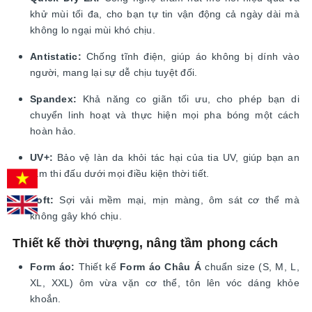
khử mùi tối đa, cho bạn tự tin vận động cả ngày dài mà
không lo ngại mùi khó chịu.
Antistatic:
Chống tĩnh điện, giúp áo không bị dính vào
người, mang lại sự dễ chịu tuyệt đối.
Spandex:
Khả năng co giãn tối ưu, cho phép bạn di
chuyển linh hoạt và thực hiện mọi pha bóng một cách
hoàn hảo.
UV+:
Bảo vệ làn da khỏi tác hại của tia UV, giúp bạn an
tâm thi đấu dưới mọi điều kiện thời tiết.
Soft:
Sợi vải mềm mại, mịn màng, ôm sát cơ thể mà
không gây khó chịu.
Thiết kế thời thượng, nâng tầm phong cách
Form áo:
Thiết kế
Form áo Châu Á
chuẩn size (S, M, L,
XL, XXL) ôm vừa vặn cơ thể, tôn lên vóc dáng khỏe
khoắn.