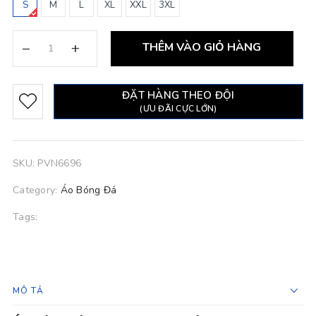
S
M
L
XL
XXL
3XL
–
+
THÊM VÀO GIỎ HÀNG
ĐẶT HÀNG THEO ĐỘI
(ƯU ĐÃI CỰC LỚN)
SKU:
PVN6696
Category:
Áo Bóng Đá
Tags:
MÔ TẢ