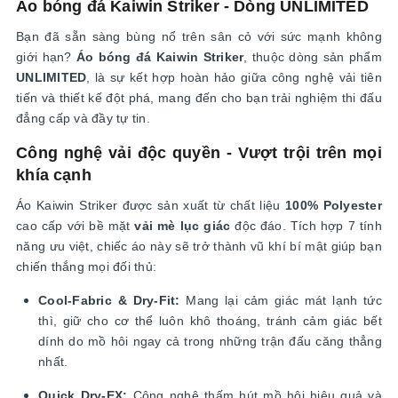
Áo bóng đá Kaiwin Striker - Dòng UNLIMITED
Bạn đã sẵn sàng bùng nổ trên sân cỏ với sức mạnh không
giới hạn?
Áo bóng đá Kaiwin Striker
, thuộc dòng sản phẩm
UNLIMITED
, là sự kết hợp hoàn hảo giữa công nghệ vải tiên
tiến và thiết kế đột phá, mang đến cho bạn trải nghiệm thi đấu
đẳng cấp và đầy tự tin.
Công nghệ vải độc quyền - Vượt trội trên mọi
khía cạnh
Áo Kaiwin Striker được sản xuất từ chất liệu
100% Polyester
cao cấp với bề mặt
vải mè lục giác
độc đáo. Tích hợp 7 tính
năng ưu việt, chiếc áo này sẽ trở thành vũ khí bí mật giúp bạn
chiến thắng mọi đối thủ:
Cool-Fabric & Dry-Fit:
Mang lại cảm giác mát lạnh tức
thì, giữ cho cơ thể luôn khô thoáng, tránh cảm giác bết
dính do mồ hôi ngay cả trong những trận đấu căng thẳng
nhất.
Quick Dry-EX:
Công nghệ thấm hút mồ hôi hiệu quả và