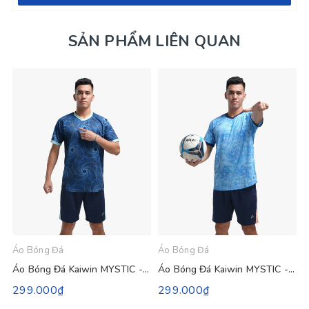
SẢN PHẨM LIÊN QUAN
Áo Bóng Đá
Áo Bóng Đá
Á
Áo Bóng Đá Kaiwin MYSTIC - Màu Xanh Đen
Áo Bóng Đá Kaiwin MYSTIC - Màu Xanh Da
299.000₫
299.000₫