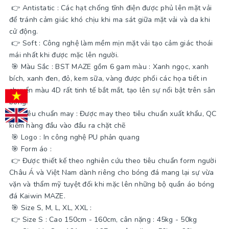
👉 Antistatic : Các hạt chống tĩnh điện được phủ lên mặt vải
để tránh cảm giác khó chịu khi ma sát giữa mặt vải và da khi
cử động.
👉 Soft : Công nghệ làm mềm mịn mặt vải tạo cảm giác thoái
mái nhất khi được mặc lên người.
🎯 Màu Sắc : BST MAZE gồm 6 gam màu : Xanh ngọc, xanh
bích, xanh đen, đỏ, kem sữa, vàng được phối các họa tiết in
chuyển màu 4D rất tinh tế bắt mắt, tạo lên sự nổi bật trên sân
bóng.
🎯 Tiêu chuẩn may : Được may theo tiêu chuẩn xuất khẩu, QC
kiểm hàng đầu vào đầu ra chặt chẽ
🎯 Logo : In công nghệ PU phản quang
🎯 Form áo :
👉 Được thiết kế theo nghiên cứu theo tiêu chuẩn form người
Châu Á và Việt Nam dành riêng cho bóng đá mang lại sự vừa
vặn và thẩm mỹ tuyệt đối khi mặc lên những bộ quần áo bóng
đá Kaiwin MAZE.
🎯 Size S, M, L, XL, XXL :
👉 Size S : Cao 150cm - 160cm, cân nặng : 45kg - 50kg