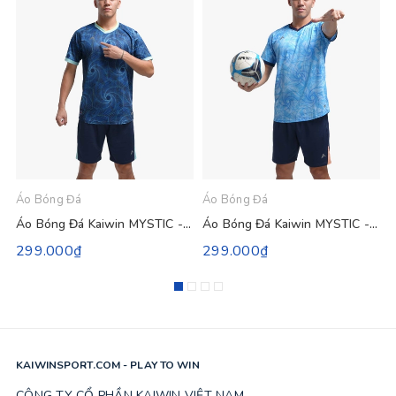
Áo Bóng Đá
Áo Bóng Đá
Á
Áo Bóng Đá Kaiwin MYSTIC - Màu Xanh Đen
Áo Bóng Đá Kaiwin MYSTIC - Màu Xanh Da
299.000₫
299.000₫
KAIWINSPORT.COM - PLAY TO WIN
CÔNG TY CỔ PHẦN KAIWIN VIỆT NAM