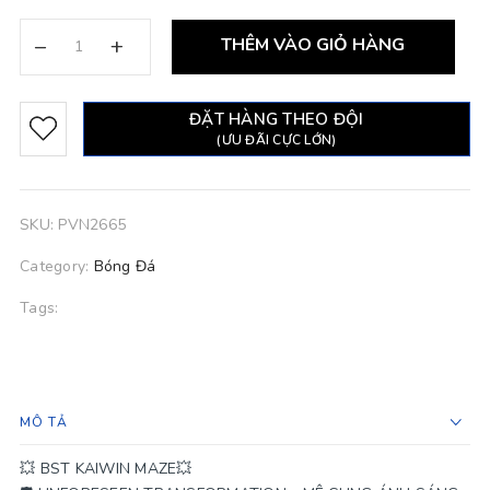
–
+
THÊM VÀO GIỎ HÀNG
ĐẶT HÀNG THEO ĐỘI
(ƯU ĐÃI CỰC LỚN)
SKU:
PVN2665
Category:
Bóng Đá
Tags:
MÔ TẢ
💥 BST KAIWIN MAZE💥