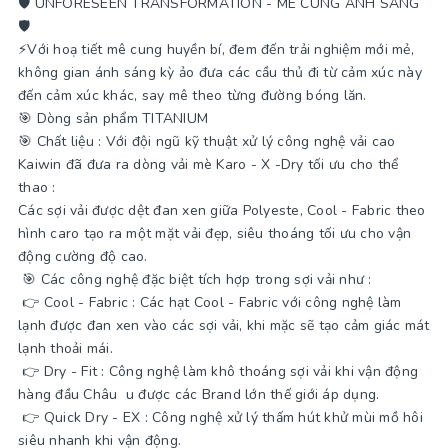
🛡 UNFORESEEN TRANSFORMATION - MÊ CUNG ÁNH SÁNG
🛡
⚡️Với hoạ tiết mê cung huyền bí, đem đến trải nghiệm mới mẻ,
không gian ánh sáng kỳ ảo đưa các cầu thủ đi từ cảm xúc này
đến cảm xúc khác, say mê theo từng đường bóng lăn.
🎯 Dòng sản phẩm TITANIUM
🎯 Chất liệu : Với đội ngũ kỹ thuật xử lý công nghệ vải cao
Kaiwin đã đưa ra dòng vải mè Karo - X -Dry tối ưu cho thể
thao :
Các sợi vải được dệt đan xen giữa Polyeste, Cool - Fabric theo
hình caro tạo ra một mặt vải đẹp, siêu thoáng tối ưu cho vận
động cường độ cao.
🎯 Các công nghệ đặc biệt tích hợp trong sợi vải như :
👉 Cool - Fabric : Các hạt Cool - Fabric với công nghệ làm
lạnh được đan xen vào các sợi vải, khi mặc sẽ tạo cảm giác mát
lạnh thoải mái.
👉 Dry - Fit : Công nghệ làm khô thoáng sợi vải khi vận động
hàng đầu Châu u được các Brand lớn thế giới áp dụng.
👉 Quick Dry - EX : Công nghệ xử lý thấm hút khử mùi mồ hôi
siêu nhanh khi vận động.