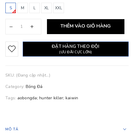
S
M
L
XL
XXL
–
+
THÊM VÀO GIỎ HÀNG
ĐẶT HÀNG THEO ĐỘI
(ƯU ĐÃI CỰC LỚN)
SKU:
(Đang cập nhật...)
Category:
Bóng Đá
Tags:
aobongda;
hunter killer;
kaiwin
MÔ TẢ