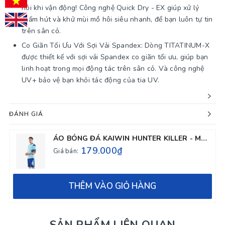
hôi khi vận động! Công nghệ Quick Dry - EX giúp xử lý
thấm hút và khử mùi mồ hôi siêu nhanh, để bạn luôn tự tin
trên sân cỏ.
Co Giãn Tối Ưu Với Sợi Vải Spandex: Dòng TITATINUM-X
được thiết kế với sợi vải Spandex co giãn tối ưu, giúp bạn
linh hoạt trong mọi động tác trên sân cỏ. Và công nghệ
UV+ bảo vệ bạn khỏi tác động của tia UV.
ĐÁNH GIÁ
ÁO BÓNG ĐÁ KAIWIN HUNTER KILLER - MÀU XANH THIÊN THANH
179.000₫
Giá bán:
THÊM VÀO GIỎ HÀNG