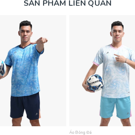
SẢN PHẨM LIÊN QUAN
Áo Bóng Đá