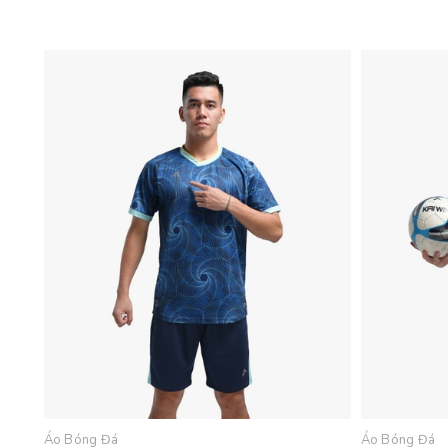
Áo Bóng Đá
Áo Bóng Đá