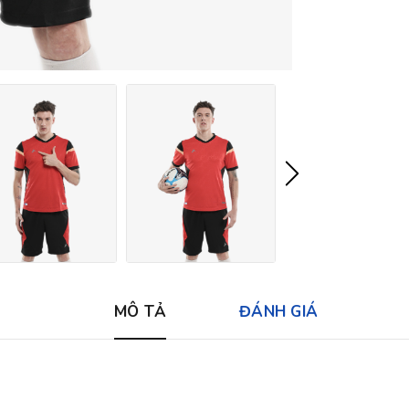
MÔ TẢ
ĐÁNH GIÁ