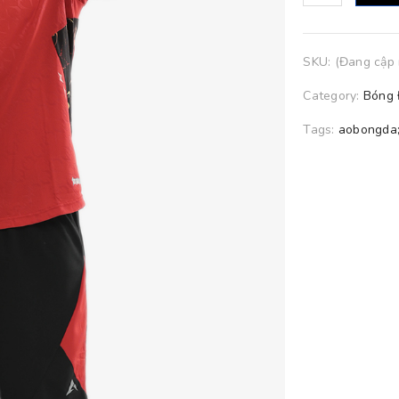
SKU:
(Đang cập n
Category:
Bóng
Tags:
aobongda