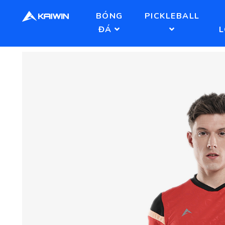
BÓNG
PICKLEBALL
ĐÁ