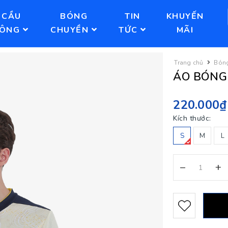
CẦU
BÓNG
TIN
KHUYẾN
LÔNG
CHUYỀN
TỨC
MÃI
Trang chủ
Bón
ÁO BÓNG 
220.000₫
Kích thước:
S
M
L
–
+