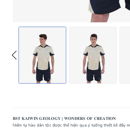
𝐁𝐒𝐓 𝐊𝐀𝐈𝐖𝐈𝐍 𝐆𝐄𝐎𝐋𝐎𝐆𝐘 | 𝐖𝐎𝐍𝐃𝐄𝐑𝐒 𝐎𝐅 𝐂𝐑𝐄𝐀𝐓𝐈𝐎𝐍
Niềm tự hào dân tộc được thể hiện qua ý tưởng thiết kế đầy 