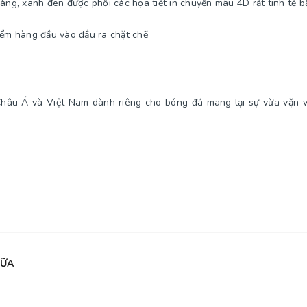
àng, xanh đen được phối các họa tiết in chuyển màu 4D rất tinh tế bắ
ểm hàng đầu vào đầu ra chặt chẽ
 Châu Á và Việt Nam dành riêng cho bóng đá mang lại sự vừa vặn 
SỮA