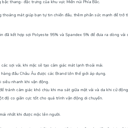
 bậc thang- đặc trưng của khu vực Miền núi Phía Bắc.
ng thoáng mát giúp bạn tự tin chiến đấu, thêm phần sức mạnh để trở 
win đã kết hợp sợi Polyeste 95% và Spandex 5% để đưa ra dòng vải d
ác sợi vải, khi mặc sẽ tạo cảm giác mát lạnh thoải mái.
 hàng đầu Châu Âu được các Brand lớn thế giới áp dụng.
 siêu nhanh khi vận động.
ể tránh cảm giác khó chịu khi ma sát giữa mặt vải và da khi cử động
t độ co giãn cực tốt cho quá trình vận động di chuyển.
ái nhất khi được mặc lên người.