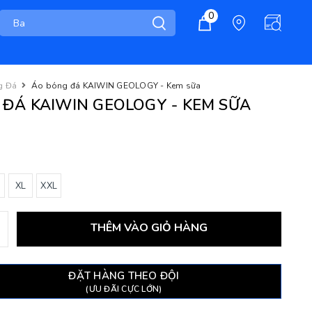
0
g Đá
Áo bóng đá KAIWIN GEOLOGY - Kem sữa
ĐÁ KAIWIN GEOLOGY - KEM SỮA
XL
XXL
THÊM VÀO GIỎ HÀNG
ĐẶT HÀNG THEO ĐỘI
(ƯU ĐÃI CỰC LỚN)