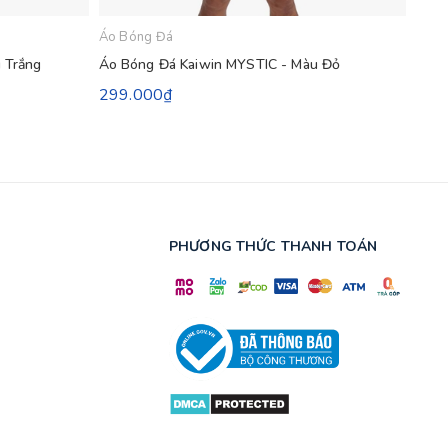
Áo Bóng Đá
Áo B
 Trắng
Áo Bóng Đá Kaiwin MYSTIC - Màu Đỏ
Áo B
299.000₫
299
PHƯƠNG THỨC THANH TOÁN