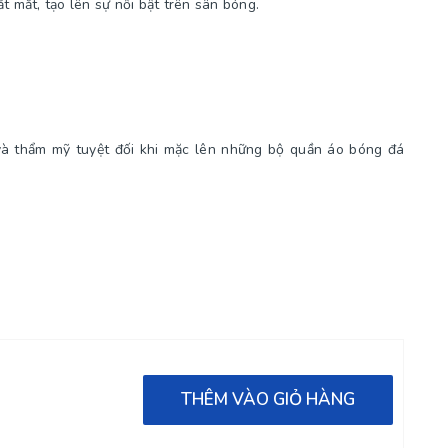
t mắt, tạo lên sự nổi bật trên sân bóng.
và thẩm mỹ tuyệt đối khi mặc lên những bộ quần áo bóng đá
THÊM VÀO GIỎ HÀNG