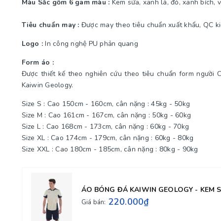
Màu Sắc gồm 6 gam màu :
Kem sữa, xanh lá, đỏ, xanh bích, v
Tiêu chuẩn may :
Được may theo tiêu chuẩn xuất khẩu, QC ki
Logo :
In công nghệ PU phản quang
Form áo :
Được thiết kế theo nghiên cứu theo tiêu chuẩn form người
Kaiwin Geology.
Size S : Cao 150cm - 160cm, cân nặng : 45kg - 50kg
Size M : Cao 161cm - 167cm, cân nặng : 50kg - 60kg
Size L : Cao 168cm - 173cm, cân nặng : 60kg - 70kg
Size XL : Cao 174cm - 179cm, cân nặng : 60kg - 80kg
Size XXL : Cao 180cm - 185cm, cân nặng : 80kg - 90kg
ÁO BÓNG ĐÁ KAIWIN GEOLOGY - KEM 
220.000₫
Giá bán: