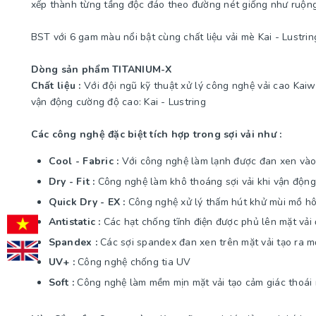
xếp thành từng tầng độc đáo theo đường nét giống như ruộng
BST với 6 gam màu nổi bật cùng chất liệu vải mè Kai - Lustri
Dòng sản phẩm TITANIUM-X
Chất liệu :
Với đội ngũ kỹ thuật xử lý công nghệ vải cao Kai
vận động cường độ cao: Kai - Lustring
Các công nghệ đặc biệt tích hợp trong sợi vải như :
Cool - Fabric :
Với công nghệ làm lạnh được đan xen vào c
Dry - Fit :
Công nghệ làm khô thoáng sợi vải khi vận động
Quick Dry - EX :
Công nghệ xử lý thấm hút khử mùi mồ hôi
Antistatic :
Các hạt chống tĩnh điện được phủ lên mặt vải đ
Spandex :
Các sợi spandex đan xen trên mặt vải tạo ra mộ
UV+ :
Công nghệ chống tia UV
Soft :
Công nghệ làm mềm mịn mặt vải tạo cảm giác thoái m