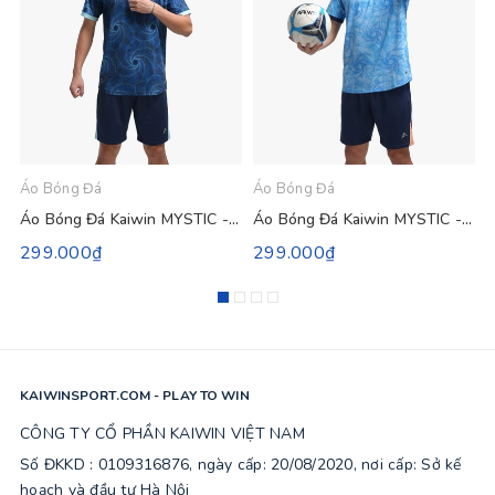
Áo Bóng Đá
Áo Bóng Đá
Á
Áo Bóng Đá Kaiwin MYSTIC - Màu Xanh Đen
Áo Bóng Đá Kaiwin MYSTIC - Màu Xanh Da
299.000₫
299.000₫
KAIWINSPORT.COM - PLAY TO WIN
CÔNG TY CỔ PHẦN KAIWIN VIỆT NAM
Số ĐKKD : 0109316876, ngày cấp: 20/08/2020, nơi cấp: Sở kế
hoạch và đầu tư Hà Nội