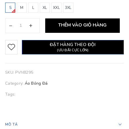
S
M
L
XL
XXL
3XL
–
+
THÊM VÀO GIỎ HÀNG
ĐẶT HÀNG THEO ĐỘI
(ƯU ĐÃI CỰC LỚN)
SKU:
PVN8295
Category:
Áo Bóng Đá
Tags:
MÔ TẢ