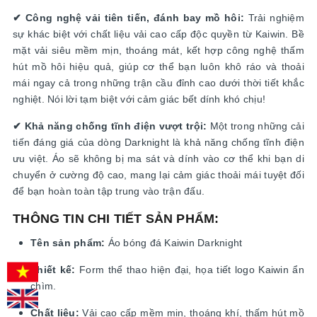
✔ Công nghệ vải tiên tiến, đánh bay mồ hôi:
Trải nghiệm
sự khác biệt với chất liệu vải cao cấp độc quyền từ Kaiwin. Bề
mặt vải siêu mềm mịn, thoáng mát, kết hợp công nghệ thấm
hút mồ hôi hiệu quả, giúp cơ thể bạn luôn khô ráo và thoải
mái ngay cả trong những trận cầu đỉnh cao dưới thời tiết khắc
nghiệt. Nói lời tạm biệt với cảm giác bết dính khó chịu!
✔ Khả năng chống tĩnh điện vượt trội:
Một trong những cải
tiến đáng giá của dòng Darknight là khả năng chống tĩnh điện
ưu việt. Áo sẽ không bị ma sát và dính vào cơ thể khi bạn di
chuyển ở cường độ cao, mang lại cảm giác thoải mái tuyệt đối
để bạn hoàn toàn tập trung vào trận đấu.
THÔNG TIN CHI TIẾT SẢN PHẨM:
Tên sản phẩm:
Áo bóng đá Kaiwin Darknight
Thiết kế:
Form thể thao hiện đại, họa tiết logo Kaiwin ẩn
chìm.
Chất liệu:
Vải cao cấp mềm mịn, thoáng khí, thấm hút mồ