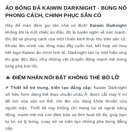
ÁO BÓNG ĐÁ KAIWIN DARKNIGHT - BÙNG NỔ
PHONG CÁCH, CHINH PHỤC SÂN CỎ
Hãy để màn đêm gọi tên nhà vô địch!
Kaiwin Darknight
không chỉ là một chiếc áo đấu, đó là tuyên ngôn về sức mạnh,
tốc độ và phong cách của một chiến binh thực thụ trên sân cỏ.
Khoác lên mình các tông màu đầy cuốn hút, kết hợp với hoạ
tiết logo Kaiwin ẩn chìm tinh tế, Darknight tạo ra một hiệu ứng
thị giác độc đáo, như những vệt chuyển động mạnh mẽ trong
từng pha bứt tốc.
🔥
ĐIỂM NHẤN NỔI BẬT KHÔNG THỂ BỎ LỠ
✔ Thiết kế trẻ trung, kiến tạo đẳng cấp:
Kaiwin Darknight
sở hữu form dáng thể thao chuẩn châu Á, được cắt may tỉ mỉ
để ôm vừa vặn cơ thể, tôn lên vóc dáng khỏe khoắn của
người mặc. Thiết kế này không chỉ mang lại vẻ ngoài năng
động, mạnh mẽ mà còn đảm bảo sự linh hoạt tối đa, giúp bạn
tự tin xử lý bóng, xoay sở và kiến tạo những pha bóng đẳng
cấp.