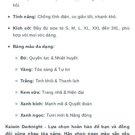
hôi.
Tính năng:
Chống tĩnh điện, co giãn tốt, nhanh khô.
Kích cỡ:
Đầy đủ size từ S, M, L, XL, XXL đến 3XL, phù
hợp với mọi vóc dáng.
Bảng màu đa dạng:
Đỏ:
Quyền lực & Nhiệt huyết
Vàng:
Tỏa sáng & Tự tin
Trắng:
Tinh khôi & Thanh lịch
Kem sữa:
Trang nhã & Hiện đại
Xanh bích:
Mạnh mẽ & Quyết đoán
Xanh ngọc:
Tươi mới & Năng động
Kaiwin Darknight - Lựa chọn hoàn hảo để bạn và đồng
đội cùng nhau tỏa sáng. Hãy chọn ngay màu sắc yêu