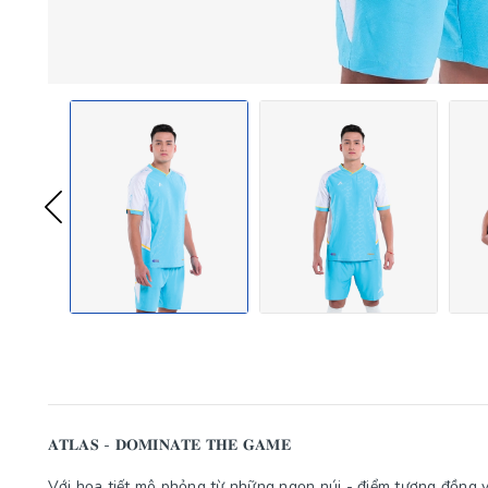
𝐀𝐓𝐋𝐀𝐒 - 𝐃𝐎𝐌𝐈𝐍𝐀𝐓𝐄 𝐓𝐇𝐄 𝐆𝐀𝐌𝐄
Với họa tiết mô phỏng từ những ngọn núi - điểm tương đồng vớ