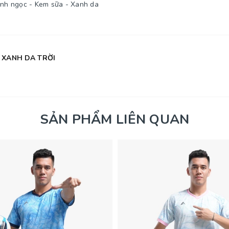
anh ngọc - Kem sữa - Xanh da
 XANH DA TRỜI
SẢN PHẨM LIÊN QUAN