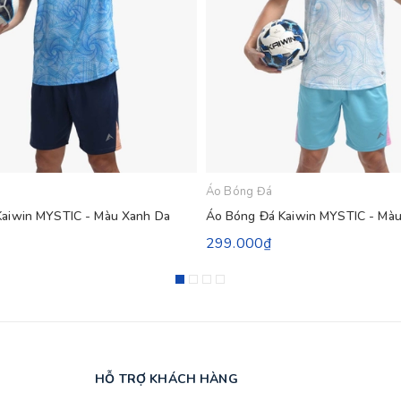
Áo Bóng Đá
Kaiwin MYSTIC - Màu Xanh Da
Áo Bóng Đá Kaiwin MYSTIC - Màu
299.000₫
HỖ TRỢ KHÁCH HÀNG