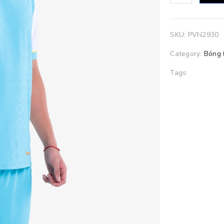
SKU:
PVN2930
Category:
Bóng
Tags: