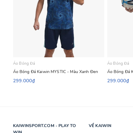
Áo Bóng Đá
Áo Bóng Đá
Áo Bóng Đá Kaiwin MYSTIC - Màu Xanh Đen
Áo Bóng Đá 
299.000₫
299.000₫
KAIWINSPORT.COM - PLAY TO
VỀ KAIWIN
WIN