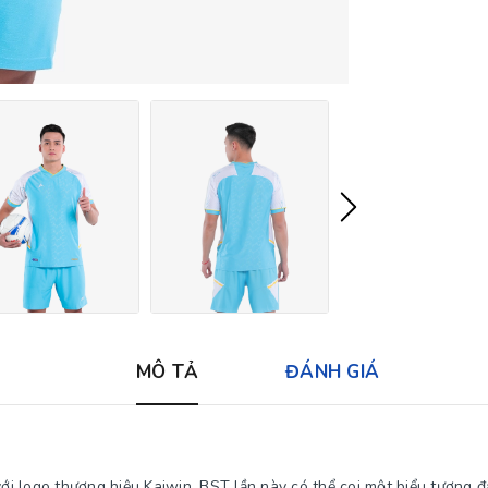
MÔ TẢ
ĐÁNH GIÁ
i logo thương hiệu Kaiwin, BST lần này có thể coi một biểu tượng đ