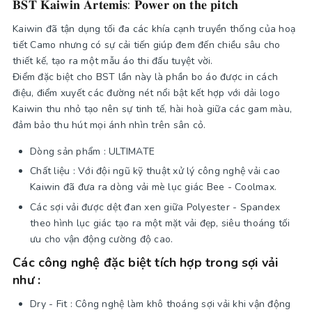
𝐁𝐒𝐓 𝐊𝐚𝐢𝐰𝐢𝐧 𝐀𝐫𝐭𝐞𝐦𝐢𝐬: 𝐏𝐨𝐰𝐞𝐫 𝐨𝐧 𝐭𝐡𝐞 𝐩𝐢𝐭𝐜𝐡
Kaiwin đã tận dụng tối đa các khía cạnh truyền thống của hoạ
tiết Camo nhưng có sự cải tiến giúp đem đến chiều sâu cho
thiết kế, tạo ra một mẫu áo thi đấu tuyệt vời.
Điểm đặc biệt cho BST lần này là phần bo áo được in cách
điệu, điểm xuyết các đường nét nổi bật kết hợp với dải logo
Kaiwin thu nhỏ tạo nên sự tinh tế, hài hoà giữa các gam màu,
đảm bảo thu hút mọi ánh nhìn trên sân cỏ.
Dòng sản phẩm : ULTIMATE
Chất liệu : Với đội ngũ kỹ thuật xử lý công nghệ vải cao
Kaiwin đã đưa ra dòng vải mè lục giác Bee - Coolmax.
Các sợi vải được dệt đan xen giữa Polyester - Spandex
theo hình lục giác tạo ra một mặt vải đẹp, siêu thoáng tối
ưu cho vận động cường độ cao.
Các công nghệ đặc biệt tích hợp trong sợi vải
như :
Dry - Fit : Công nghệ làm khô thoáng sợi vải khi vận động