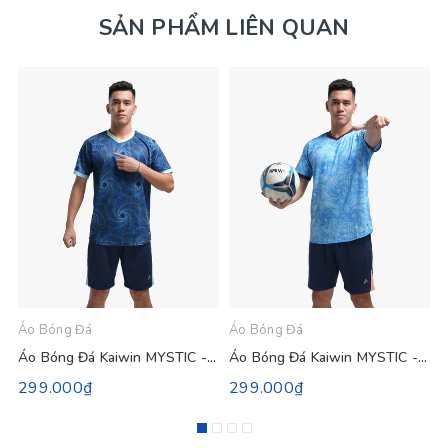
SẢN PHẨM LIÊN QUAN
Áo Bóng Đá
Áo Bóng Đá
Á
Áo Bóng Đá Kaiwin MYSTIC - Màu Xanh Đen
Áo Bóng Đá Kaiwin MYSTIC - Màu Xanh Da
299.000₫
299.000₫