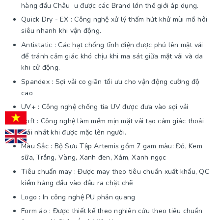
hàng đầu Châu u được các Brand lớn thế giới áp dụng.
Quick Dry - EX : Công nghệ xử lý thấm hút khử mùi mồ hôi
siêu nhanh khi vận động.
Antistatic : Các hạt chống tĩnh điện được phủ lên mặt vải
để tránh cảm giác khó chịu khi ma sát giữa mặt vải và da
khi cử động.
Spandex : Sợi vải co giãn tối ưu cho vận động cường độ
cao
UV+ : Công nghệ chống tia UV được đưa vào sợi vải
Soft : Công nghệ làm mềm mịn mặt vải tạo cảm giác thoải
mái nhất khi được mặc lên người.
Màu Sắc : Bộ Sưu Tập Artemis gồm 7 gam màu: Đỏ, Kem
sữa, Trắng, Vàng, Xanh đen, Xám, Xanh ngọc
Tiêu chuẩn may : Được may theo tiêu chuẩn xuất khẩu, QC
kiểm hàng đầu vào đầu ra chặt chẽ
Logo : In công nghệ PU phản quang
Form áo : Được thiết kế theo nghiên cứu theo tiêu chuẩn