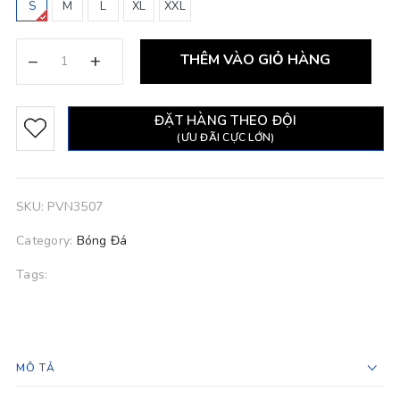
S
M
L
XL
XXL
–
+
THÊM VÀO GIỎ HÀNG
ĐẶT HÀNG THEO ĐỘI
(ƯU ĐÃI CỰC LỚN)
SKU:
PVN3507
Category:
Bóng Đá
Tags:
MÔ TẢ