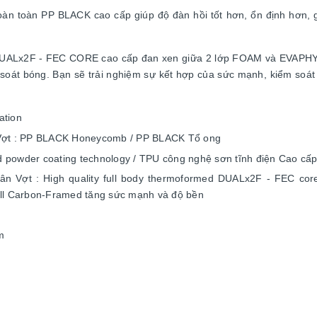
 hoàn toàn PP BLACK cao cấp giúp độ đàn hồi tốt hơn, ổn định hơn, 
 DUALx2F - FEC CORE cao cấp đan xen giữa 2 lớp FOAM và EVAPHYLO
m soát bóng. Bạn sẽ trải nghiệm sự kết hợp của sức mạnh, kiểm soát
ation
õi Vợt : PP BLACK Honeycomb / PP BLACK Tổ ong
nd powder coating technology / TPU công nghệ sơn tĩnh điện Cao cấ
n Vợt : High quality full body thermoformed DUALx2F - FEC core, 
ull Carbon-Framed tăng sức mạnh và độ bền
m