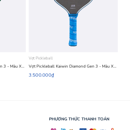
Vợt Pickleball
Vợt P
Vợt Pickleball Kaiwin Diamond Gen 3 - Màu Xanh Lá
Vợt Pickleball Kaiwin Diamond Gen 3 - Màu Xanh Coban
3.500.000₫
3.5
PHƯƠNG THỨC THANH TOÁN