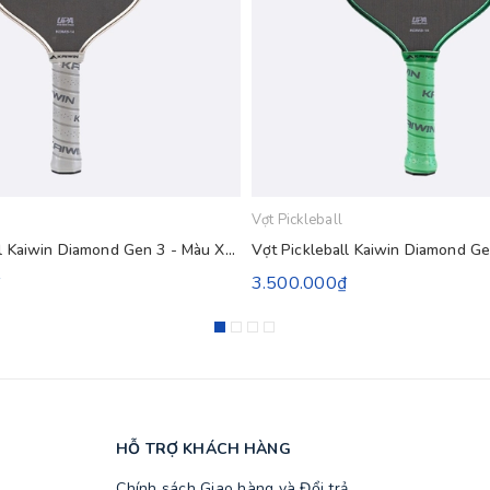
Vợt Pickleball
Vợt Pickleball Kaiwin Diamond Gen 3 - Màu Xám
₫
3.500.000₫
HỖ TRỢ KHÁCH HÀNG
Chính sách Giao hàng và Đổi trả