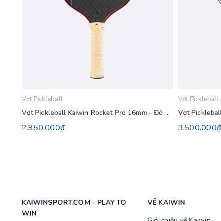
Vợt Pickleball
Vợt Pickleball
Vợt Pickleball Kaiwin Rocket Pro 16mm - Đỏ Vàng Be
2.950.000₫
3.500.000
KAIWINSPORT.COM - PLAY TO
VỀ KAIWIN
WIN
Giới thiệu về Kaiwin