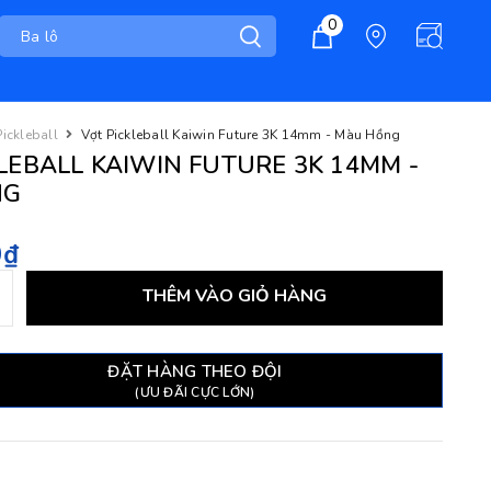
0
Pickleball
Vợt Pickleball Kaiwin Future 3K 14mm - Màu Hồng
LEBALL KAIWIN FUTURE 3K 14MM -
NG
0₫
THÊM VÀO GIỎ HÀNG
ĐẶT HÀNG THEO ĐỘI
(ƯU ĐÃI CỰC LỚN)