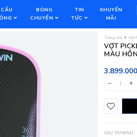
CẦU
BÓNG
TIN
KHUYẾN
LÔNG
CHUYỀN
TỨC
MÃI
Trang chủ
Vợt 
VỢT PICK
MÀU HỒ
3.899.00
–
+
SKU:
PVN8541