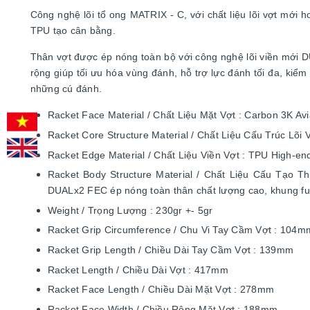
Công nghệ lõi tổ ong MATRIX - C, với chất liệu lõi vợt mới
TPU tạo cân bằng.
Thân vợt được ép nóng toàn bộ với công nghệ lõi viền mới
rộng giúp tối ưu hóa vùng đánh, hỗ trợ lực đánh tối đa, kiể
những cú đánh.
Racket Face Material / Chất Liệu Mặt Vợt : Carbon 3K Avi
Racket Core Structure Material / Chất Liệu Cấu Trúc L
Racket Edge Material / Chất Liệu Viền Vợt : TPU High-e
Racket Body Structure Material / Chất Liệu Cấu Tạo Thâ
DUALx2 FEC ép nóng toàn thân chất lượng cao, khung f
Weight / Trọng Lượng : 230gr +- 5gr
Racket Grip Circumference / Chu Vi Tay Cầm Vợt : 104m
Racket Grip Length / Chiều Dài Tay Cầm Vợt : 139mm
Racket Length / Chiều Dài Vợt : 417mm
Racket Face Length / Chiều Dài Mặt Vợt : 278mm
Racket Face Width / Chiều Rộng Mặt Vợt : 188mm