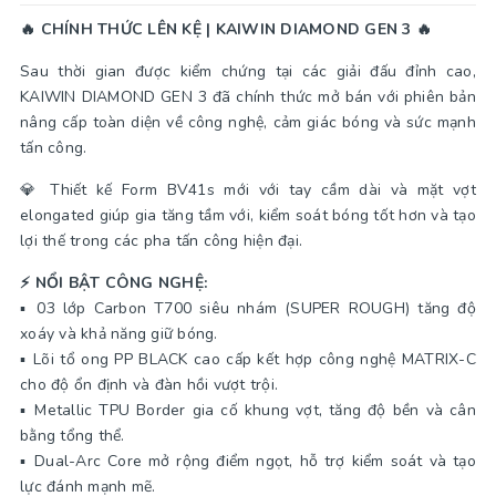
🔥 CHÍNH THỨC LÊN KỆ | KAIWIN DIAMOND GEN 3 🔥
Sau thời gian được kiểm chứng tại các giải đấu đỉnh cao,
KAIWIN DIAMOND GEN 3 đã chính thức mở bán với phiên bản
nâng cấp toàn diện về công nghệ, cảm giác bóng và sức mạnh
tấn công.
💎 Thiết kế Form BV41s mới với tay cầm dài và mặt vợt
elongated giúp gia tăng tầm với, kiểm soát bóng tốt hơn và tạo
lợi thế trong các pha tấn công hiện đại.
⚡ NỔI BẬT CÔNG NGHỆ:
▪️ 03 lớp Carbon T700 siêu nhám (SUPER ROUGH) tăng độ
xoáy và khả năng giữ bóng.
▪️ Lõi tổ ong PP BLACK cao cấp kết hợp công nghệ MATRIX-C
cho độ ổn định và đàn hồi vượt trội.
▪️ Metallic TPU Border gia cố khung vợt, tăng độ bền và cân
bằng tổng thể.
▪️ Dual-Arc Core mở rộng điểm ngọt, hỗ trợ kiểm soát và tạo
lực đánh mạnh mẽ.