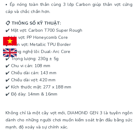
▪️ Ép nóng toàn thân cùng 3 lớp Carbon giúp thân vợt cứng
cáp và chắc chắn hơn.
📋 THÔNG SỐ KỸ THUẬT:
✔️ Mặt vợt: Carbon T700 Super Rough
✔️ Lõi vợt: PP Honeycomb Core
✔️ Viền vợt: Metallic TPU Border
✔️ Công nghệ lõi: Dual-Arc Core
✔️ Trọng lượng: 230g ± 5g
✔️ Chu vi cán: 108 mm
✔️ Chiều dài cán: 143 mm
✔️ Chiều dài vợt: 420 mm
✔️ Kích thước mặt: 277 x 188 mm
✔️ Độ dày: 14mm & 16mm
Không chỉ là một cây vợt mới, DIAMOND GEN 3 là tuyên ngôn
dành cho những người chơi muốn kiểm soát trận đấu bằng sức
mạnh, độ xoáy và sự chính xác.