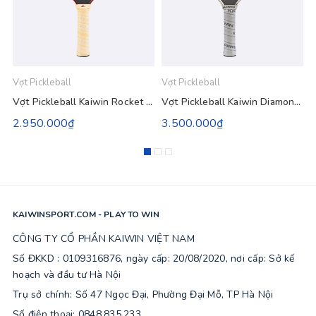
Vợt Pickleball
Vợt Pickleball
V
Vợt Pickleball Kaiwin Rocket Pro 16mm - Đỏ Vàng Be
Vợt Pickleball Kaiwin Diamond Gen 3 - Màu Xám
2.950.000₫
3.500.000₫
KAIWINSPORT.COM - PLAY TO WIN
CÔNG TY CỔ PHẦN KAIWIN VIỆT NAM
Số ĐKKD : 0109316876, ngày cấp: 20/08/2020, nơi cấp: Sở kế
hoạch và đầu tư Hà Nội
Trụ sở chính: Số 47 Ngọc Đại, Phường Đại Mỗ, TP Hà Nội
Số điện thoại: 0848.835.233