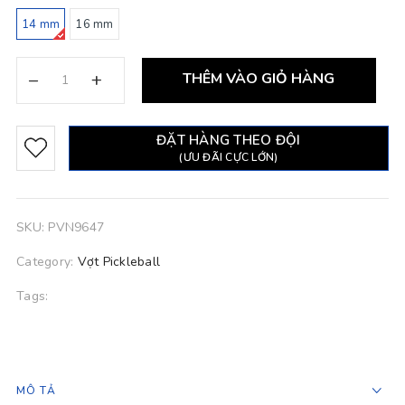
14 mm
16 mm
–
+
THÊM VÀO GIỎ HÀNG
ĐẶT HÀNG THEO ĐỘI
(ƯU ĐÃI CỰC LỚN)
SKU:
PVN9647
Category:
Vợt Pickleball
Tags:
MÔ TẢ