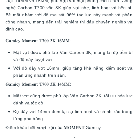
loại: 14MM và 16MM, phù hợp với mọi phong cách chơi. Công
nghệ Carbon T700 vân 3K giúp vợt nhẹ, linh hoạt và bền bỉ.
Bề mặt nhám với độ ma sát 96% tạo lực nảy mạnh và phản
công nhanh, mang đến trải nghiệm thi đấu chuyên nghiệp và
đỉnh cao.
𝐆𝐚𝐦𝐢𝐜𝐲 𝐌𝐨𝐦𝐞𝐧𝐭 𝐓𝟕𝟎𝟎 𝟑𝐊 𝟏𝟔𝐌𝐌:
Mặt vợt được phủ lớp Vân Carbon 3K, mang lại độ bền bỉ
và độ nảy tuyệt vời.
Với độ dày vợt 16mm, giúp tăng khả năng kiểm soát và
phản ứng nhanh trên sân.
𝐆𝐚𝐦𝐢𝐜𝐲 𝐌𝐨𝐦𝐞𝐧𝐭 𝐓𝟕𝟎𝟎 𝟑𝐊 𝟏𝟒𝐌𝐌:
Mặt vợt cũng được phủ lớp Vân Carbon 3K, tối ưu hóa lực
đánh và tốc độ.
Độ dày vợt 14mm đem lại sự linh hoạt và chính xác trong
từng pha bóng.
Điểm khác biệt vượt trội của 𝐌𝐎𝐌𝐄𝐍𝐓 Gamicy: