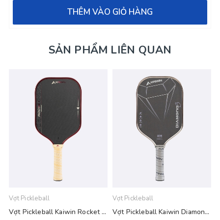
THÊM VÀO GIỎ HÀNG
SẢN PHẨM LIÊN QUAN
Vợt Pickleball
Vợt Pickleball
V
Vợt Pickleball Kaiwin Rocket Pro 16mm - Đỏ Vàng Be
Vợt Pickleball Kaiwin Diamond Gen 3 - Màu Xám