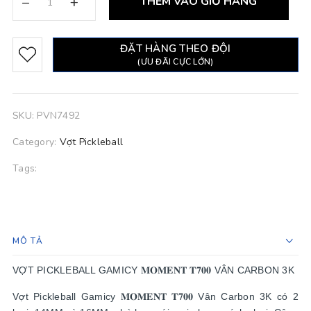
–
+
THÊM VÀO GIỎ HÀNG
ĐẶT HÀNG THEO ĐỘI
(ƯU ĐÃI CỰC LỚN)
SKU:
PVN7492
Category:
Vợt Pickleball
Tags:
MÔ TẢ
VỢT PICKLEBALL GAMICY 𝐌𝐎𝐌𝐄𝐍𝐓 𝐓𝟕𝟎𝟎 VÂN CARBON 3K
Vợt Pickleball Gamicy 𝐌𝐎𝐌𝐄𝐍𝐓 𝐓𝟕𝟎𝟎 Vân Carbon 3K có 2