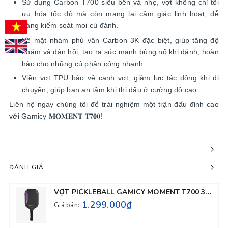
Sử dụng Carbon T700 siêu bền và nhẹ, vợt không chỉ tối
ưu hóa tốc độ mà còn mang lại cảm giác linh hoạt, dễ
dàng kiểm soát mọi cú đánh.
Bề mặt nhám phủ vân Carbon 3K đặc biệt, giúp tăng độ
nhám và đàn hồi, tạo ra sức mạnh bùng nổ khi đánh, hoàn
hảo cho những cú phản công nhanh.
Viền vợt TPU bảo vệ cạnh vợt, giảm lực tác động khi di
chuyển, giúp bạn an tâm khi thi đấu ở cường độ cao.
Liên hệ ngay chúng tôi để trải nghiệm một trận đấu đỉnh cao
với Gamicy 𝐌𝐎𝐌𝐄𝐍𝐓 𝐓𝟕𝟎𝟎!
ĐÁNH GIÁ
VỢT PICKLEBALL GAMICY MOMENT T700 3K 14MM - MÀU ĐEN
1.299.000₫
Giá bán: