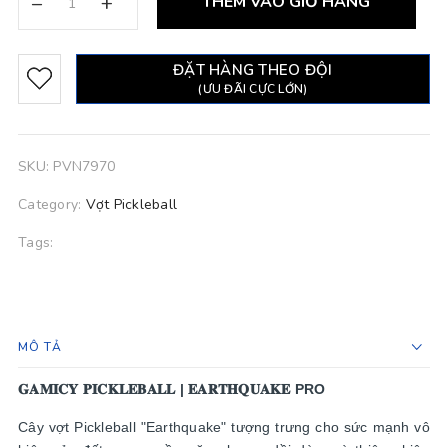
–
+
THÊM VÀO GIỎ HÀNG
ĐẶT HÀNG THEO ĐỘI
(ƯU ĐÃI CỰC LỚN)
SKU:
PVN7970
Category:
Vợt Pickleball
Tags:
MÔ TẢ
𝐆𝐀𝐌𝐈𝐂𝐘 𝐏𝐈𝐂𝐊𝐋𝐄𝐁𝐀𝐋𝐋 | 𝐄𝐀𝐑𝐓𝐇𝐐𝐔𝐀𝐊𝐄 PRO
Cây vợt Pickleball "Earthquake" tượng trưng cho sức mạnh vô