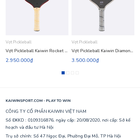
Vợt Pickleball
Vợt Pickleball
V
Vợt Pickleball Kaiwin Rocket Pro 16mm - Đỏ Vàng Be
Vợt Pickleball Kaiwin Diamond Gen 3 - Màu Xám
2.950.000₫
3.500.000₫
KAIWINSPORT.COM - PLAY TO WIN
CÔNG TY CỔ PHẦN KAIWIN VIỆT NAM
Số ĐKKD : 0109316876, ngày cấp: 20/08/2020, nơi cấp: Sở kế
hoạch và đầu tư Hà Nội
Trụ sở chính: Số 47 Ngọc Đại, Phường Đại Mỗ, TP Hà Nội