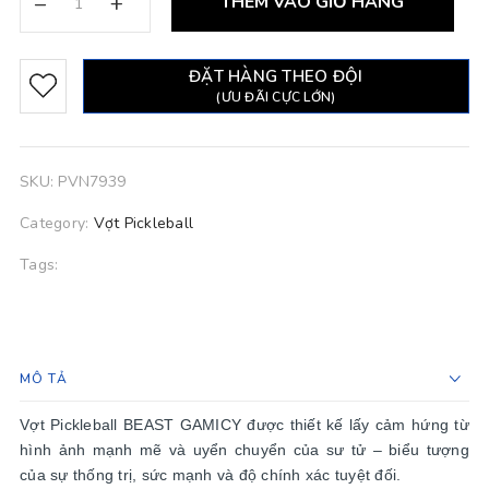
–
+
THÊM VÀO GIỎ HÀNG
ĐẶT HÀNG THEO ĐỘI
(ƯU ĐÃI CỰC LỚN)
SKU:
PVN7939
Category:
Vợt Pickleball
Tags:
MÔ TẢ
Vợt Pickleball BEAST GAMICY được thiết kế lấy cảm hứng từ
hình ảnh mạnh mẽ và uyển chuyển của sư tử – biểu tượng
của sự thống trị, sức mạnh và độ chính xác tuyệt đối.