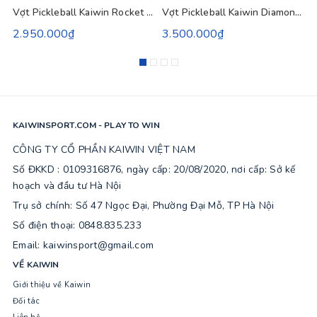
Vợt Pickleball Kaiwin Rocket Pro 16mm - Đỏ Vàng Be
Vợt Pickleball Kaiwin Diamond Gen 3 - Màu Xám
2.950.000₫
3.500.000₫
KAIWINSPORT.COM - PLAY TO WIN
CÔNG TY CỔ PHẦN KAIWIN VIỆT NAM
Số ĐKKD : 0109316876, ngày cấp: 20/08/2020, nơi cấp: Sở kế
hoạch và đầu tư Hà Nội
Trụ sở chính: Số 47 Ngọc Đại, Phường Đại Mỗ, TP Hà Nội
Số điện thoại: 0848.835.233
Email: kaiwinsport@gmail.com
VỀ KAIWIN
Giới thiệu về Kaiwin
Đối tác