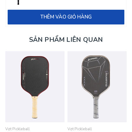
THÊM VÀO GIỎ HÀNG
SẢN PHẨM LIÊN QUAN
Vợt Pickleball
Vợt Pickleball
V