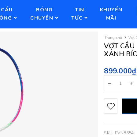
CẦU
BÓNG
TIN
KHUYẾN
LÔNG
CHUYỀN
TỨC
MÃI
Trang chủ
Vợt 
VỢT CẦU 
XANH BÍ
899.000₫
–
+
SKU:
PVN8554