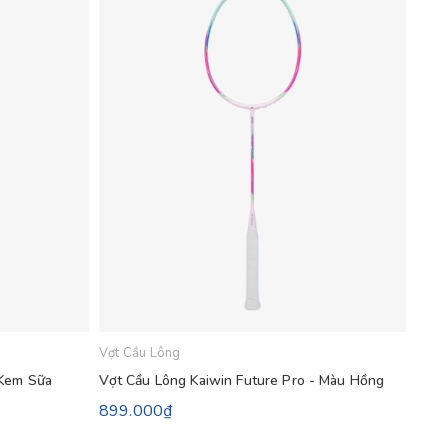
Vợt Cầu Lông
Vợt 
 Kem Sữa
Vợt Cầu Lông Kaiwin Future Pro - Màu Hồng
Vợt 
899.000₫
899