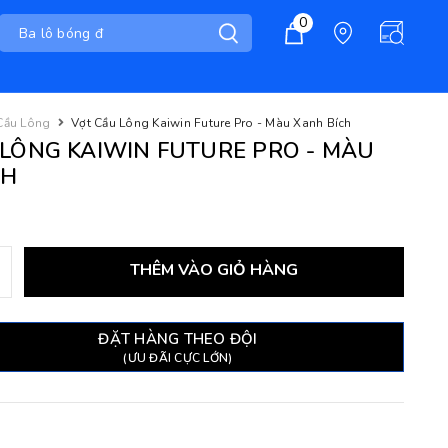
0
Cầu Lông
Vợt Cầu Lông Kaiwin Future Pro - Màu Xanh Bích
LÔNG KAIWIN FUTURE PRO - MÀU
CH
THÊM VÀO GIỎ HÀNG
ĐẶT HÀNG THEO ĐỘI
(ƯU ĐÃI CỰC LỚN)