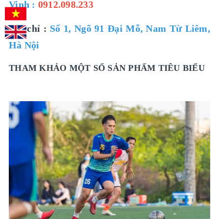
Vinh :
0912.098.233
Địa chỉ :
Số 1, Ngõ 91 Đại Mỗ, Nam Từ Liêm,
Hà Nội
THAM KHẢO MỘT SỐ SẢN PHẨM TIÊU BIỂU