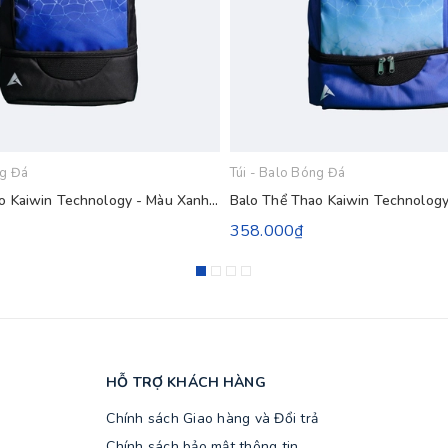
ng Đá
Túi - Balo Bóng Đá
Balo Thể Thao Kaiwin Technology - Màu Xanh Da
358.000₫
HỖ TRỢ KHÁCH HÀNG
Chính sách Giao hàng và Đổi trả
Chính sách bảo mật thông tin