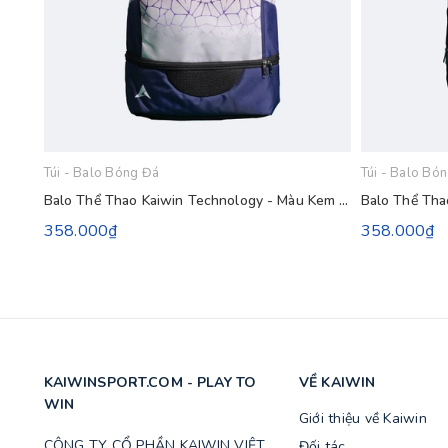
Túi - Balo Bóng Đá
Túi - Balo Bó
Balo Thể Thao Kaiwin Technology - Màu Kem Sữa
358.000₫
358.000₫
KAIWINSPORT.COM - PLAY TO
VỀ KAIWIN
WIN
Giới thiệu về Kaiwin
CÔNG TY CỔ PHẦN KAIWIN VIỆT
Đối tác