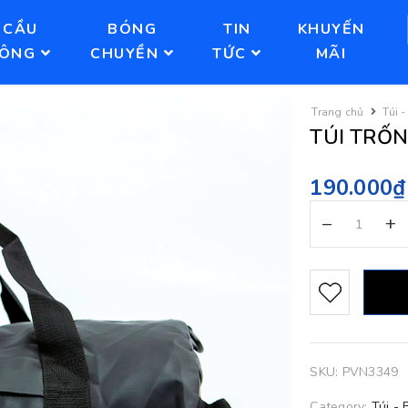
CẦU
BÓNG
TIN
KHUYẾN
LÔNG
CHUYỀN
TỨC
MÃI
Trang chủ
Túi 
TÚI TRỐ
190.000₫
–
+
SKU:
PVN3349
Category:
Túi -