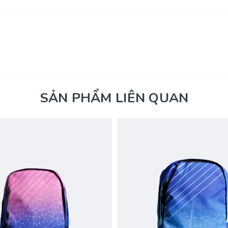
SẢN PHẨM LIÊN QUAN