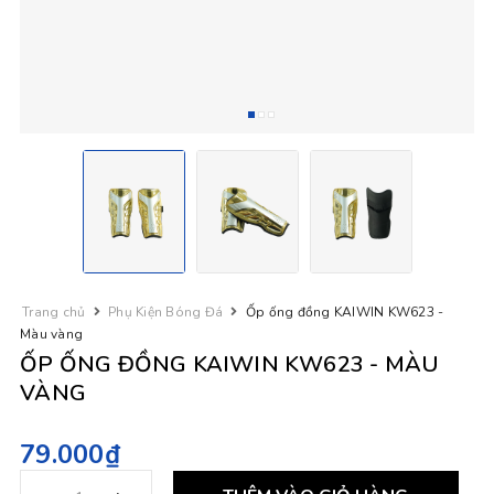
Trang chủ
Phụ Kiện Bóng Đá
Ốp ống đồng KAIWIN KW623 -
Màu vàng
ỐP ỐNG ĐỒNG KAIWIN KW623 - MÀU
VÀNG
79.000₫