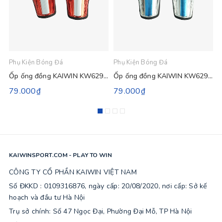
Phụ Kiện Bóng Đá
Phụ Kiện Bóng Đá
P
Ốp ống đồng KAIWIN KW629 - Xanh đỏ
Ốp ống đồng KAIWIN KW629 - Xanh dương
79.000₫
79.000₫
KAIWINSPORT.COM - PLAY TO WIN
CÔNG TY CỔ PHẦN KAIWIN VIỆT NAM
Số ĐKKD : 0109316876, ngày cấp: 20/08/2020, nơi cấp: Sở kế
hoạch và đầu tư Hà Nội
Trụ sở chính: Số 47 Ngọc Đại, Phường Đại Mỗ, TP Hà Nội