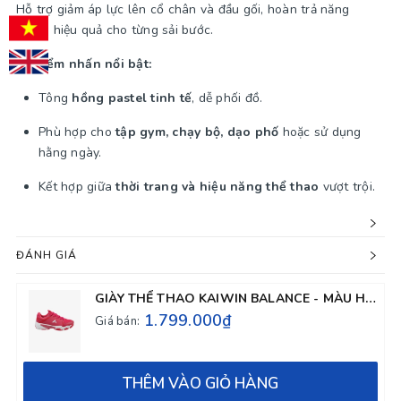
Hỗ trợ giảm áp lực lên cổ chân và đầu gối, hoàn trả năng
lượng hiệu quả cho từng sải bước.
💖
Điểm nhấn nổi bật:
Tông
hồng pastel tinh tế
, dễ phối đồ.
Phù hợp cho
tập gym, chạy bộ, dạo phố
hoặc sử dụng
hằng ngày.
Kết hợp giữa
thời trang và hiệu năng thể thao
vượt trội.
ĐÁNH GIÁ
GIÀY THỂ THAO KAIWIN BALANCE - MÀU HỒNG
1.799.000₫
Giá bán:
THÊM VÀO GIỎ HÀNG