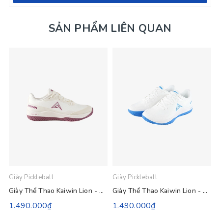
SẢN PHẨM LIÊN QUAN
Giày Pickleball
Giày Pickleball
G
Giày Thể Thao Kaiwin Lion - Vàng Be
Giày Thể Thao Kaiwin Lion - Trắng Xanh Bích
1.490.000₫
1.490.000₫