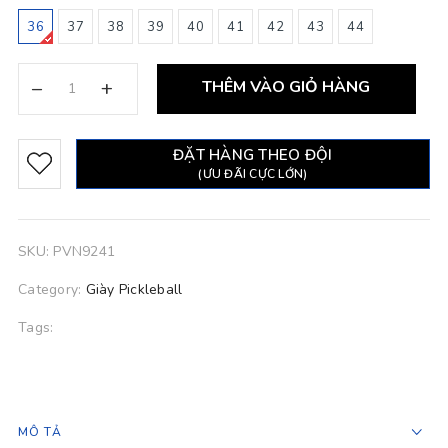
36
37
38
39
40
41
42
43
44
–
+
THÊM VÀO GIỎ HÀNG
ĐẶT HÀNG THEO ĐỘI
(ƯU ĐÃI CỰC LỚN)
SKU:
PVN9241
Category:
Giày Pickleball
Tags:
MÔ TẢ