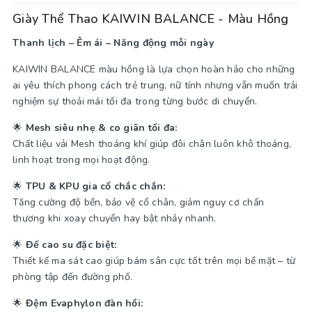
Giày Thể Thao KAIWIN BALANCE - Màu Hồng
Thanh lịch – Êm ái – Năng động mỗi ngày
KAIWIN BALANCE màu hồng là lựa chọn hoàn hảo cho những
ai yêu thích phong cách trẻ trung, nữ tính nhưng vẫn muốn trải
nghiệm sự thoải mái tối đa trong từng bước di chuyển.
🌟
Mesh siêu nhẹ & co giãn tối đa:
Chất liệu vải Mesh thoáng khí giúp đôi chân luôn khô thoáng,
linh hoạt trong mọi hoạt động.
🌟
TPU & KPU gia cố chắc chắn:
Tăng cường độ bền, bảo vệ cổ chân, giảm nguy cơ chấn
thương khi xoay chuyển hay bật nhảy nhanh.
🌟
Đế cao su đặc biệt:
Thiết kế ma sát cao giúp bám sân cực tốt trên mọi bề mặt – từ
phòng tập đến đường phố.
🌟
Đệm Evaphylon đàn hồi: