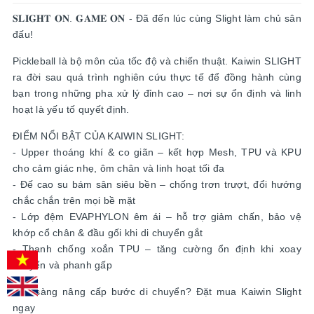
𝐒𝐋𝐈𝐆𝐇𝐓 𝐎𝐍. 𝐆𝐀𝐌𝐄 𝐎𝐍 - Đã đến lúc cùng Slight làm chủ sân
đấu!
Pickleball là bộ môn của tốc độ và chiến thuật. Kaiwin SLIGHT
ra đời sau quá trình nghiên cứu thực tế để đồng hành cùng
bạn trong những pha xử lý đỉnh cao – nơi sự ổn định và linh
hoạt là yếu tố quyết định.
ĐIỂM NỔI BẬT CỦA KAIWIN SLIGHT:
- Upper thoáng khí & co giãn – kết hợp Mesh, TPU và KPU
cho cảm giác nhẹ, ôm chân và linh hoạt tối đa
- Đế cao su bám sân siêu bền – chống trơn trượt, đổi hướng
chắc chắn trên mọi bề mặt
- Lớp đệm EVAPHYLON êm ái – hỗ trợ giảm chấn, bảo vệ
khớp cổ chân & đầu gối khi di chuyển gắt
- Thanh chống xoắn TPU – tăng cường ổn định khi xoay
chuyển và phanh gấp
Sẵn sàng nâng cấp bước di chuyển? Đặt mua Kaiwin Slight
ngay