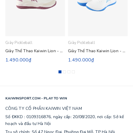
Giày Pickleball
Giày Pickleball
G
Giày Thể Thao Kaiwin Lion - Vàng Be
Giày Thể Thao Kaiwin Lion - Trắng Xanh Bích
1.490.000₫
1.490.000₫
KAIWINSPORT.COM - PLAY TO WIN
CÔNG TY CỔ PHẦN KAIWIN VIỆT NAM
Số ĐKKD : 0109316876, ngày cấp: 20/08/2020, nơi cấp: Sở kế
hoạch và đầu tư Hà Nội
Trụ sở chính: Số 47 Ngọc Đại, Phường Đại Mỗ, TP Hà Nội