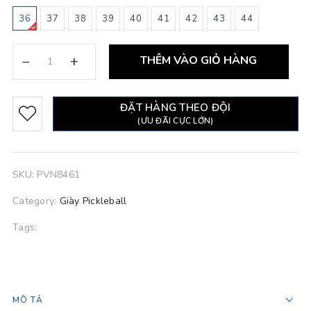
36
37
38
39
40
41
42
43
44
–
+
THÊM VÀO GIỎ HÀNG
ĐẶT HÀNG THEO ĐỘI
(ƯU ĐÃI CỰC LỚN)
SKU:
PVN8461
Category:
Giày Pickleball
Tags:
MÔ TẢ