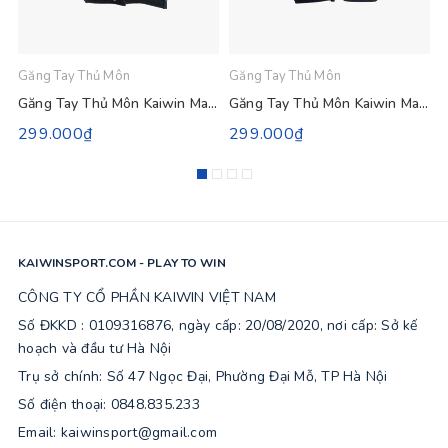
Găng Tay Thủ Môn
Găng Tay Thủ Môn
G
Găng Tay Thủ Môn Kaiwin Master - Màu Xanh Ngọc
Găng Tay Thủ Môn Kaiwin Master - Màu Xanh Bích
299.000₫
299.000₫
KAIWINSPORT.COM - PLAY TO WIN
CÔNG TY CỔ PHẦN KAIWIN VIỆT NAM
Số ĐKKD : 0109316876, ngày cấp: 20/08/2020, nơi cấp: Sở kế
hoạch và đầu tư Hà Nội
Trụ sở chính: Số 47 Ngọc Đại, Phường Đại Mỗ, TP Hà Nội
Số điện thoại: 0848.835.233
Email: kaiwinsport@gmail.com