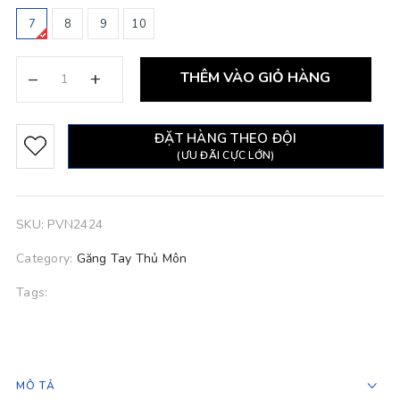
7
8
9
10
–
+
THÊM VÀO GIỎ HÀNG
ĐẶT HÀNG THEO ĐỘI
(ƯU ĐÃI CỰC LỚN)
SKU:
PVN2424
Category:
Găng Tay Thủ Môn
Tags:
MÔ TẢ