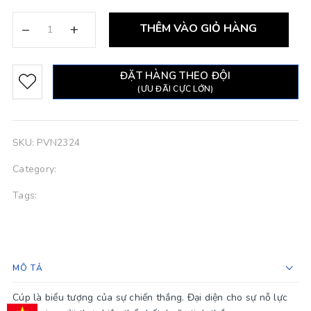
–
+
THÊM VÀO GIỎ HÀNG
ĐẶT HÀNG THEO ĐỘI
(ƯU ĐÃI CỰC LỚN)
SKU:
PVN2324
Category:
Tags:
MÔ TẢ
Cúp là biểu tượng của sự chiến thắng. Đại diện cho sự nỗ lực