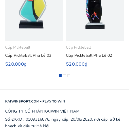
Cúp Pickleball
Cúp Pickleball
C
Cúp Pickleball Pha Lê 03
Cúp Pickleball Pha Lê 02
520.000₫
520.000₫
KAIWINSPORT.COM - PLAY TO WIN
CÔNG TY CỔ PHẦN KAIWIN VIỆT NAM
Số ĐKKD : 0109316876, ngày cấp: 20/08/2020, nơi cấp: Sở kế
hoạch và đầu tư Hà Nội