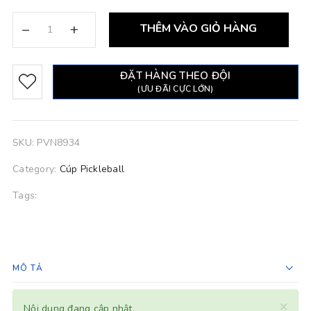
–
+
THÊM VÀO GIỎ HÀNG
ĐẶT HÀNG THEO ĐỘI
(ƯU ĐÃI CỰC LỚN)
SKU:
PVN8934
Category:
Cúp Pickleball
Tags:
MÔ TẢ
×
Nội dung đang cập nhật.