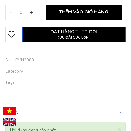
–
+
THÊM VÀO GIỎ HÀNG
ĐẶT HÀNG THEO ĐỘI
(ƯU ĐÃI CỰC LỚN)
SKU:
PVN2080
Category:
Tags:
MÔ TẢ
×
Nội dung đang cập nhật.