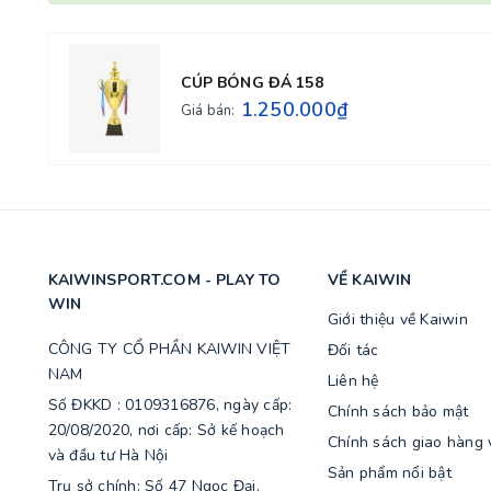
CÚP BÓNG ĐÁ 158
1.250.000₫
Giá bán:
KAIWINSPORT.COM - PLAY TO
VỀ KAIWIN
WIN
Giới thiệu về Kaiwin
CÔNG TY CỔ PHẦN KAIWIN VIỆT
Đối tác
NAM
Liên hệ
Số ĐKKD : 0109316876, ngày cấp:
Chính sách bảo mật
20/08/2020, nơi cấp: Sở kế hoạch
Chính sách giao hàng v
và đầu tư Hà Nội
Sản phẩm nổi bật
Trụ sở chính: Số 47 Ngọc Đại,