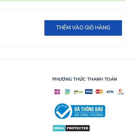
THÊM VÀO GIỎ HÀNG
PHƯƠNG THỨC THANH TOÁN