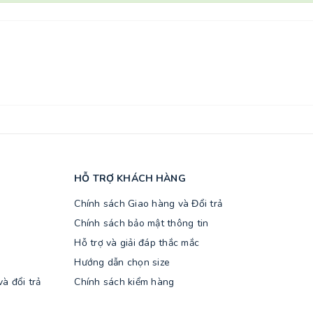
HỖ TRỢ KHÁCH HÀNG
Chính sách Giao hàng và Đổi trả
Chính sách bảo mật thông tin
Hỗ trợ và giải đáp thắc mắc
Hướng dẫn chọn size
à đổi trả
Chính sách kiểm hàng