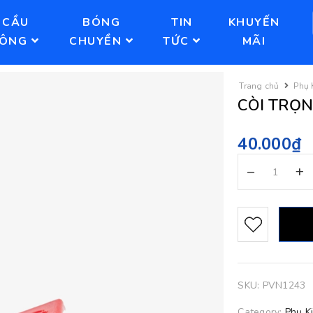
CẦU
BÓNG
TIN
KHUYẾN
LÔNG
CHUYỀN
TỨC
MÃI
Trang chủ
Phụ 
CÒI TRỌN
40.000₫
–
+
SKU:
PVN1243
Category:
Phụ K