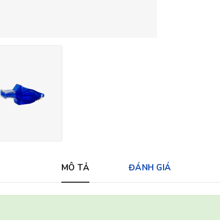
MÔ TẢ
ĐÁNH GIÁ