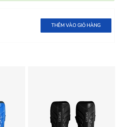
THÊM VÀO GIỎ HÀNG