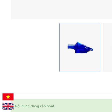
Nội dung đang cập nhật.