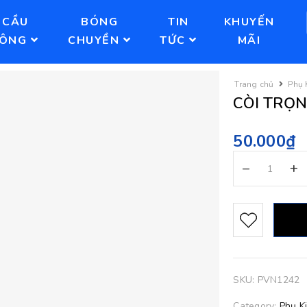
CẦU
BÓNG
TIN
KHUYẾN
LÔNG
CHUYỀN
TỨC
MÃI
Trang chủ
Phụ 
CÒI TRỌN
50.000₫
–
+
SKU:
PVN1242
Category:
Phụ K