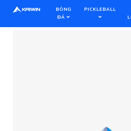
BÓNG
PICKLEBALL
ĐÁ