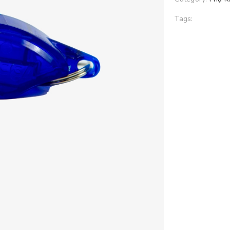
Tags: