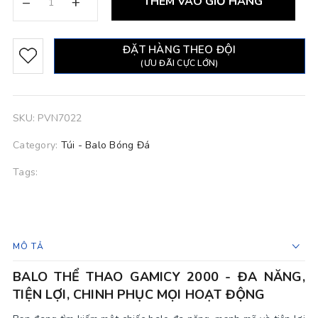
–
+
THÊM VÀO GIỎ HÀNG
ĐẶT HÀNG THEO ĐỘI
(ƯU ĐÃI CỰC LỚN)
SKU:
PVN7022
Category:
Túi - Balo Bóng Đá
Tags:
MÔ TẢ
BALO THỂ THAO GAMICY 2000 - ĐA NĂNG,
TIỆN LỢI, CHINH PHỤC MỌI HOẠT ĐỘNG