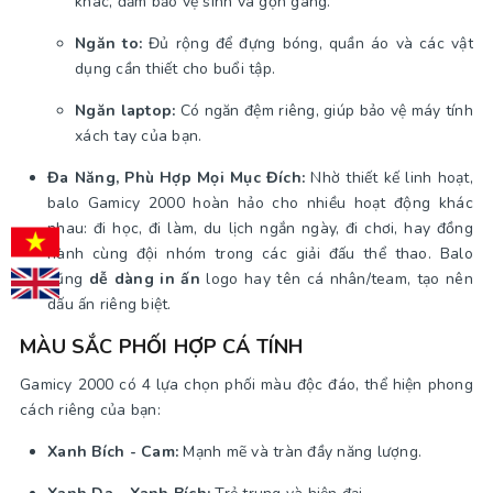
khác, đảm bảo vệ sinh và gọn gàng.
Ngăn to:
Đủ rộng để đựng bóng, quần áo và các vật
dụng cần thiết cho buổi tập.
Ngăn laptop:
Có ngăn đệm riêng, giúp bảo vệ máy tính
xách tay của bạn.
Đa Năng, Phù Hợp Mọi Mục Đích:
Nhờ thiết kế linh hoạt,
balo Gamicy 2000 hoàn hảo cho nhiều hoạt động khác
nhau: đi học, đi làm, du lịch ngắn ngày, đi chơi, hay đồng
hành cùng đội nhóm trong các giải đấu thể thao. Balo
cũng
dễ dàng in ấn
logo hay tên cá nhân/team, tạo nên
dấu ấn riêng biệt.
MÀU SẮC PHỐI HỢP CÁ TÍNH
Gamicy 2000 có 4 lựa chọn phối màu độc đáo, thể hiện phong
cách riêng của bạn:
Xanh Bích - Cam:
Mạnh mẽ và tràn đầy năng lượng.