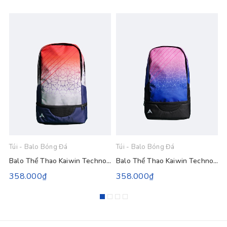
Túi - Balo Bóng Đá
Túi - Balo Bóng Đá
T
Balo Thể Thao Kaiwin Technology - Màu Kem Sữa
Balo Thể Thao Kaiwin Technology - Màu Xanh Da
358.000₫
358.000₫