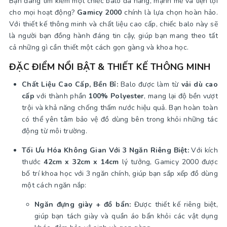
Bạn đang tìm kiếm một chiếc balo đa năng, mạnh mẽ và tiện lợi
cho mọi hoạt động?
Gamicy 2000
chính là lựa chọn hoàn hảo.
Với thiết kế thông minh và chất liệu cao cấp, chiếc balo này sẽ
là người bạn đồng hành đáng tin cậy, giúp bạn mang theo tất
cả những gì cần thiết một cách gọn gàng và khoa học.
ĐẶC ĐIỂM NỔI BẬT & THIẾT KẾ THÔNG MINH
Chất Liệu Cao Cấp, Bền Bỉ:
Balo được làm từ
vải dù cao
cấp
với thành phần
100% Polyester
, mang lại độ bền vượt
trội và khả năng chống thấm nước hiệu quả. Bạn hoàn toàn
có thể yên tâm bảo vệ đồ dùng bên trong khỏi những tác
động từ môi trường.
Tối Ưu Hóa Không Gian Với 3 Ngăn Riêng Biệt:
Với kích
thước
42cm x 32cm x 14cm
lý tưởng, Gamicy 2000 được
bố trí khoa học với 3 ngăn chính, giúp bạn sắp xếp đồ dùng
một cách ngăn nắp:
Ngăn đựng giày + đồ bẩn:
Được thiết kế riêng biệt,
giúp bạn tách giày và quần áo bẩn khỏi các vật dụng