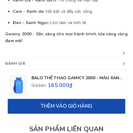
Xanh Da - Xanh Bích:
Trẻ trung và hiện đại.
Cam - Xanh da:
Nổi bật và đầy sức sống.
Đen - Xanh Ngọc:
Lịch lãm và tinh tế.
Gamicy 2000 - Sẵn sàng cho mọi hành trình, tỏa sáng cùng
đam mê!
ĐÁNH GIÁ
BALO THỂ THAO GAMICY 2000 - MÀU XANH DA
165.000₫
Giá bán:
THÊM VÀO GIỎ HÀNG
SẢN PHẨM LIÊN QUAN