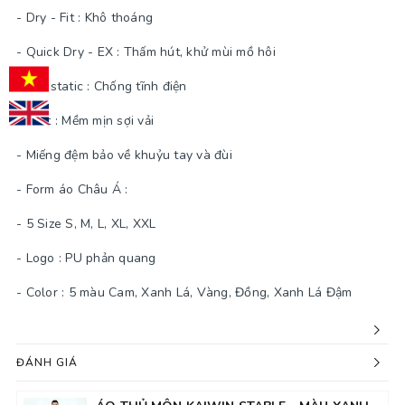
- Dry - Fit : Khô thoáng
- Quick Dry - EX : Thấm hút, khử mùi mồ hôi
- Antistatic : Chống tĩnh điện
- Soft : Mềm mịn sợi vải
- Miếng đệm bảo về khuỷu tay và đùi
- Form áo Châu Á :
- 5 Size S, M, L, XL, XXL
- Logo : PU phản quang
- Color : 5 màu Cam, Xanh Lá, Vàng, Đồng, Xanh Lá Đậm
ĐÁNH GIÁ