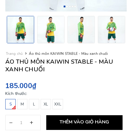
Trang chủ
Áo thủ môn KAIWIN STABLE - Màu xanh chuối
ÁO THỦ MÔN KAIWIN STABLE - MÀU
XANH CHUỐI
185.000₫
Kích thước:
S
M
L
XL
XXL
–
+
THÊM VÀO GIỎ HÀNG