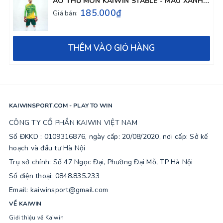
ÁO THỦ MÔN KAIWIN STABLE - MÀU XANH CHUỐI
185.000₫
Giá bán:
THÊM VÀO GIỎ HÀNG
KAIWINSPORT.COM - PLAY TO WIN
CÔNG TY CỔ PHẦN KAIWIN VIỆT NAM
Số ĐKKD : 0109316876, ngày cấp: 20/08/2020, nơi cấp: Sở kế
hoạch và đầu tư Hà Nội
Trụ sở chính: Số 47 Ngọc Đại, Phường Đại Mỗ, TP Hà Nội
Số điện thoại: 0848.835.233
Email: kaiwinsport@gmail.com
VỀ KAIWIN
Giới thiệu về Kaiwin