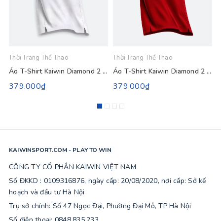
Thời Trang Thể Thao
Thời Trang Thể Thao
T
Áo T-Shirt Kaiwin Diamond 2 - Màu Trắng
Áo T-Shirt Kaiwin Diamond 2 - Màu Đỏ
379.000₫
379.000₫
KAIWINSPORT.COM - PLAY TO WIN
CÔNG TY CỔ PHẦN KAIWIN VIỆT NAM
Số ĐKKD : 0109316876, ngày cấp: 20/08/2020, nơi cấp: Sở kế
hoạch và đầu tư Hà Nội
Trụ sở chính: Số 47 Ngọc Đại, Phường Đại Mỗ, TP Hà Nội
Số điện thoại: 0848.835.233