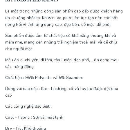
𝐁𝐒𝐓 𝐏𝐎𝐋𝐎 𝐒𝐏𝐄𝐄𝐃 𝐊𝐀𝐈𝐖𝐈𝐍
Là một trong những dòng sản phẩm cao cấp được khách hàng
ưa chuộng nhất tại Kaiwin, áo polo liên tục tạo nên cơn sốt
nóng hổi vì tính ứng dụng cao, đẹp bền, dễ mặc, dễ phối.
Sản phẩm được làm từ chất liệu có khả năng thoáng khí và
mềm nhẹ, mang đến những trải nghiệm thoải mái và dễ chịu
cho người mặc.
Mẫu áo di chuyển, đi làm, tập luyện, dạo phố,... đa dạng màu
sắc, năng động
Chất liệu : 95% Polyeste và 5% Spandex
Dòng vải cao cấp : Kai - Lustring, cổ và tay bo được dệt cao
cấp
Các công nghệ đặc biệt :
Cool - Fabric : Sợi vải mát lạnh
Dry - Fit : Khô thoáng