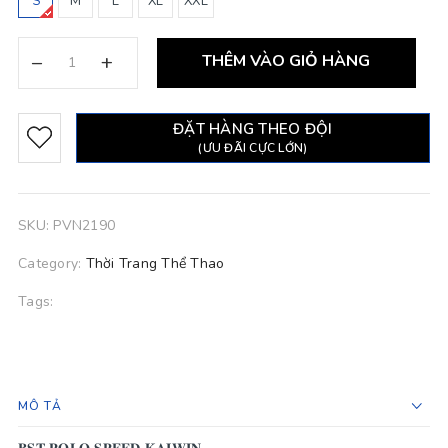
S
M
L
XL
XXL
–
+
THÊM VÀO GIỎ HÀNG
ĐẶT HÀNG THEO ĐỘI
(ƯU ĐÃI CỰC LỚN)
SKU:
PVN2190
Category:
Thời Trang Thể Thao
Tags:
MÔ TẢ