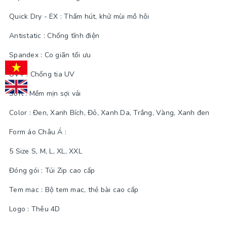
Quick Dry - EX : Thấm hút, khử mùi mồ hôi
Antistatic : Chống tĩnh điện
Spandex : Co giãn tối ưu
UV+ : Chống tia UV
Soft : Mềm mịn sợi vải
Color : Đen, Xanh Bích, Đỏ, Xanh Da, Trắng, Vàng, Xanh đen
Form áo Châu Á :
5 Size S, M, L, XL, XXL
Đóng gói : Túi Zip cao cấp
Tem mac : Bộ tem mac, thẻ bài cao cấp
Logo : Thêu 4D