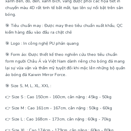
xanh đen, đỏ, đen, xanh bích, vàng được phối các họa tiết in
chuyển màu 4D rất tinh tế bắt mắt, tạo lên sự nổi bật trên sân
bóng.
🎯 Tiêu chuẩn may : Được may theo tiêu chuẩn xuất khẩu, QC
kiểm hàng đầu vào đầu ra chặt chẽ
🎯 Logo : In công nghệ PU phản quang
🎯 Form áo: Được thiết kế theo nghiên cứu theo tiêu chuẩn
form người Châu Á và Việt Nam dành riêng cho bóng đá mang
lại sự vừa vặn và thẩm mỹ tuyệt đối khi mặc lên những bộ quần
áo bóng đá Kaiwin Mirror Force.
🎯 Size S, M, L, XL, XXL :
👉 Size S : Cao 150cm - 160cm, cân nặng : 45kg - 50kg
👉 Size M : Cao 161cm - 167cm, cân nặng : 50kg - 60kg
👉 Size L : Cao 168cm - 173cm, cân nặng : 60kg - 70kg
👉 Size XL : Cao 174cm - 179cm, cân nặng : 60kg - 80kg