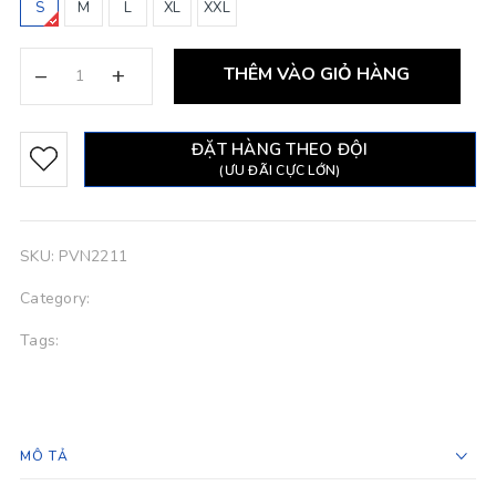
S
M
L
XL
XXL
–
+
THÊM VÀO GIỎ HÀNG
ĐẶT HÀNG THEO ĐỘI
(ƯU ĐÃI CỰC LỚN)
SKU:
PVN2211
Category:
Tags:
MÔ TẢ