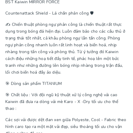
BST Kaiwin MIRROR FORCE
Countenattack Shield - Lá chắn phản công 🛡
✍️ Chiến thuật phòng ngự phản công là chiến thuật rất thực
dụng trong bóng đá hiện đại. Luôn đảm bảo cho các cầu thủ ở
trạng thái tốt nhất, cả khâu phòng ngự lẫn tấn công. Phòng
ngự phản công nhanh luôn rất linh hoạt và biến hoá, nhịp
nhàng trong tấn công và phòng thủ. Từ ý tưởng đó Kaiwin
cách điệu những hoạ tiết đầy tinh tế, phác hoạ lên một bức
tranh như những đường lên bóng nhịp nhàng trong trận đấu,
lối chơi biến hoá đầy ảo diệu.
🎯 Dòng sản phẩm TITANIUM
🎯 Chất liệu : Với đội ngũ kỹ thuật xử lý công nghệ vải cao
Kaiwin đã đưa ra dòng vải mè Karo - X -Dry tối ưu cho thể
thao :
Các sợi vải được dệt đan xen giữa Polyeste, Cool - Fabric theo
hình caro tạo ra một mặt vải đẹp, siêu thoáng tối ưu cho vận