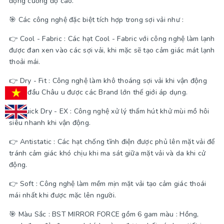
động cường độ cao.
🎯 Các công nghệ đặc biệt tích hợp trong sợi vải như :
👉 Cool - Fabric : Các hạt Cool - Fabric với công nghệ làm lạnh
được đan xen vào các sợi vải, khi mặc sẽ tạo cảm giác mát lạnh
thoải mái.
👉 Dry - Fit : Công nghệ làm khô thoáng sợi vải khi vận động
hàng đầu Châu u được các Brand lớn thế giới áp dụng.
👉 Quick Dry - EX : Công nghệ xử lý thấm hút khử mùi mồ hôi
siêu nhanh khi vận động.
👉 Antistatic : Các hạt chống tĩnh điện được phủ lên mặt vải để
tránh cảm giác khó chịu khi ma sát giữa mặt vải và da khi cử
động.
👉 Soft : Công nghệ làm mềm mịn mặt vải tạo cảm giác thoái
mái nhất khi được mặc lên người.
🎯 Màu Sắc : BST MIRROR FORCE gồm 6 gam màu : Hồng,