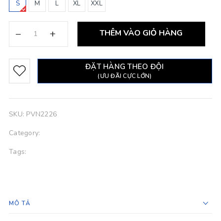
S
M
L
XL
XXL
–
+
THÊM VÀO GIỎ HÀNG
ĐẶT HÀNG THEO ĐỘI
(ƯU ĐÃI CỰC LỚN)
SKU:
PVN2226
Category:
Tags:
MÔ TẢ