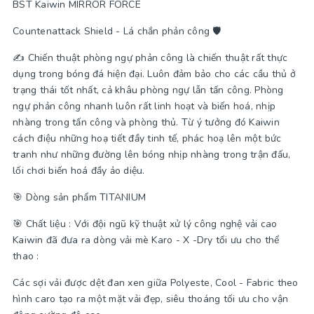
BST Kaiwin MIRROR FORCE
Countenattack Shield - Lá chắn phản công 🛡
✍️ Chiến thuật phòng ngự phản công là chiến thuật rất thực
dụng trong bóng đá hiện đại. Luôn đảm bảo cho các cầu thủ ở
trạng thái tốt nhất, cả khâu phòng ngự lẫn tấn công. Phòng
ngự phản công nhanh luôn rất linh hoạt và biến hoá, nhịp
nhàng trong tấn công và phòng thủ. Từ ý tưởng đó Kaiwin
cách điệu những hoạ tiết đầy tinh tế, phác hoạ lên một bức
tranh như những đường lên bóng nhịp nhàng trong trận đấu,
lối chơi biến hoá đầy ảo diệu.
🎯 Dòng sản phẩm TITANIUM
🎯 Chất liệu : Với đội ngũ kỹ thuật xử lý công nghệ vải cao
Kaiwin đã đưa ra dòng vải mè Karo - X -Dry tối ưu cho thể
thao :
Các sợi vải được dệt đan xen giữa Polyeste, Cool - Fabric theo
hình caro tạo ra một mặt vải đẹp, siêu thoáng tối ưu cho vận