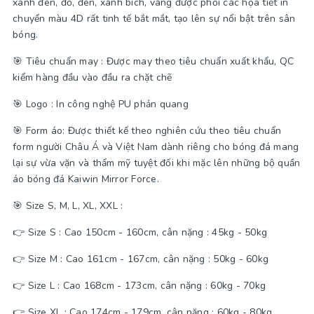
xanh đen, đỏ, đen, xanh bích, vàng được phối các họa tiết in
chuyển màu 4D rất tinh tế bắt mắt, tạo lên sự nổi bật trên sân
bóng.
🎯 Tiêu chuẩn may : Được may theo tiêu chuẩn xuất khẩu, QC
kiểm hàng đầu vào đầu ra chặt chẽ
🎯 Logo : In công nghệ PU phản quang
🎯 Form áo: Được thiết kế theo nghiên cứu theo tiêu chuẩn
form người Châu Á và Việt Nam dành riêng cho bóng đá mang
lại sự vừa vặn và thẩm mỹ tuyệt đối khi mặc lên những bộ quần
áo bóng đá Kaiwin Mirror Force.
🎯 Size S, M, L, XL, XXL :
👉 Size S : Cao 150cm - 160cm, cân nặng : 45kg - 50kg
👉 Size M : Cao 161cm - 167cm, cân nặng : 50kg - 60kg
👉 Size L : Cao 168cm - 173cm, cân nặng : 60kg - 70kg
👉 Size XL : Cao 174cm - 179cm, cân nặng : 60kg - 80kg