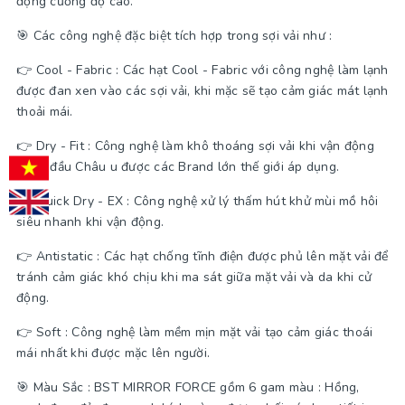
động cường độ cao.
🎯 Các công nghệ đặc biệt tích hợp trong sợi vải như :
👉 Cool - Fabric : Các hạt Cool - Fabric với công nghệ làm lạnh
được đan xen vào các sợi vải, khi mặc sẽ tạo cảm giác mát lạnh
thoải mái.
👉 Dry - Fit : Công nghệ làm khô thoáng sợi vải khi vận động
hàng đầu Châu u được các Brand lớn thế giới áp dụng.
👉 Quick Dry - EX : Công nghệ xử lý thấm hút khử mùi mồ hôi
siêu nhanh khi vận động.
👉 Antistatic : Các hạt chống tĩnh điện được phủ lên mặt vải để
tránh cảm giác khó chịu khi ma sát giữa mặt vải và da khi cử
động.
👉 Soft : Công nghệ làm mềm mịn mặt vải tạo cảm giác thoái
mái nhất khi được mặc lên người.
🎯 Màu Sắc : BST MIRROR FORCE gồm 6 gam màu : Hồng,