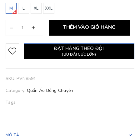
M
L
XL
XXL
–
+
THÊM VÀO GIỎ HÀNG
ĐẶT HÀNG THEO ĐỘI
(ƯU ĐÃI CỰC LỚN)
SKU:
PVN8591
Category:
Quần Áo Bóng Chuyền
Tags:
MÔ TẢ