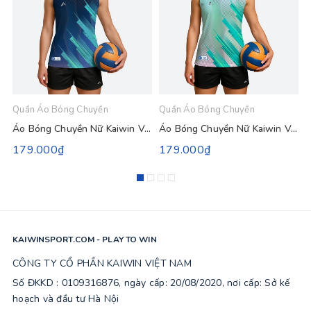
Quần Áo Bóng Chuyền
Quần Áo Bóng Chuyền
Q
Áo Bóng Chuyền Nữ Kaiwin Votex - Màu Xanh Đen
Áo Bóng Chuyền Nữ Kaiwin Votex - Màu Trắng
179.000₫
179.000₫
KAIWINSPORT.COM - PLAY TO WIN
CÔNG TY CỔ PHẦN KAIWIN VIỆT NAM
Số ĐKKD : 0109316876, ngày cấp: 20/08/2020, nơi cấp: Sở kế
hoạch và đầu tư Hà Nội