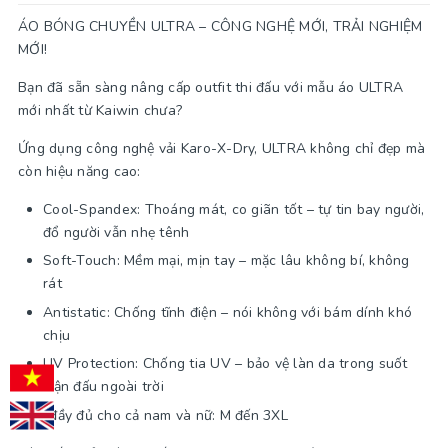
ÁO BÓNG CHUYỀN ULTRA – CÔNG NGHỆ MỚI, TRẢI NGHIỆM
MỚI!
Bạn đã sẵn sàng nâng cấp outfit thi đấu với mẫu áo ULTRA
mới nhất từ Kaiwin chưa?
Ứng dụng công nghệ vải Karo-X-Dry, ULTRA không chỉ đẹp mà
còn hiệu năng cao:
Cool-Spandex: Thoáng mát, co giãn tốt – tự tin bay người,
đổ người vẫn nhẹ tênh
Soft-Touch: Mềm mại, mịn tay – mặc lâu không bí, không
rát
Antistatic: Chống tĩnh điện – nói không với bám dính khó
chịu
UV Protection: Chống tia UV – bảo vệ làn da trong suốt
trận đấu ngoài trời
Size đầy đủ cho cả nam và nữ: M đến 3XL